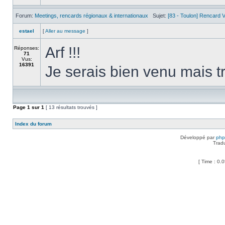
Forum:
Meetings, rencards régionaux & internationaux
Sujet:
[83 - Toulon] Rencard 
estael
[
Aller au message
]
Arf !!!
Réponses:
71
Vus:
16391
Je serais bien venu mais t
Page
1
sur
1
[ 13 résultats trouvés ]
Index du forum
Développé par
ph
Trad
[ Time : 0.0