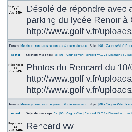
Désolé de répondre avec au
Réponses:
19
Vus:
5494
parking du lycée Renoir à 
http://www.golfiv.fr/uploads
Forum:
Meetings, rencards régionaux & internationaux
Sujet:
[06 - Cagnes/Mer] Ren
estael
Sujet du message:
Re: [06 - Cagnes/Mer] Rencard VAG 2e Dimanche du moi
Photos du Rencard du 10/
Réponses:
19
Vus:
5494
http://www.golfiv.fr/upl
http://www.golfiv.fr/uplo
Forum:
Meetings, rencards régionaux & internationaux
Sujet:
[06 - Cagnes/Mer] Ren
estael
Sujet du message:
Re: [06 - Cagnes/Mer] Rencard VAG 2e Dimanche du moi
Rencard vw
Réponses:
19
Vus:
5494