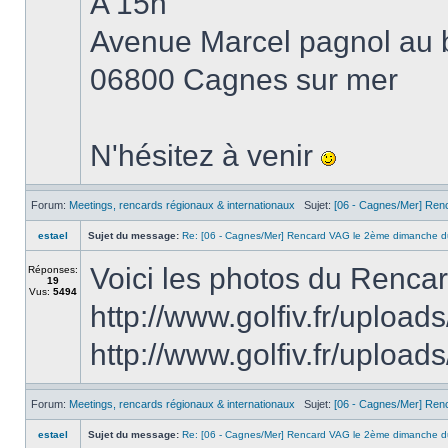
A 15h
Avenue Marcel pagnol au b
06800 Cagnes sur mer
N'hésitez à venir
Forum:
Meetings, rencards régionaux & internationaux
Sujet:
[06 - Cagnes/Mer] Ren
estael
Sujet du message:
Re: [06 - Cagnes/Mer] Rencard VAG le 2ème dimanche d
Voici les photos du Renca
Réponses:
19
Vus:
5494
http://www.golfiv.fr/up
http://www.golfiv.fr/upl
Forum:
Meetings, rencards régionaux & internationaux
Sujet:
[06 - Cagnes/Mer] Ren
estael
Sujet du message:
Re: [06 - Cagnes/Mer] Rencard VAG le 2ème dimanche d