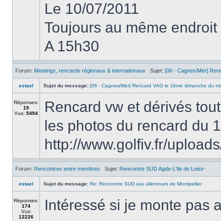
Le 10/07/2011
Toujours au même endroit
A 15h30
Forum:
Meetings, rencards régionaux & internationaux
Sujet:
[06 - Cagnes/Mer] Ren
estael
Sujet du message:
[06 - Cagnes/Mer] Rencard VAG le 2ème dimanche du mo
Rencard vw et dérivés tou
Réponses:
19
Vus:
5494
les photos du rencard du
http://www.golfiv.fr/uploads
Forum:
Rencontres entre membres
Sujet:
Rencontre SUD Agde-L'Ile de Loisir-
estael
Sujet du message:
Re: Rencontre SUD aux allentours de Montpellier
Intéressé si je monte pas 
Réponses:
174
Vus:
12226