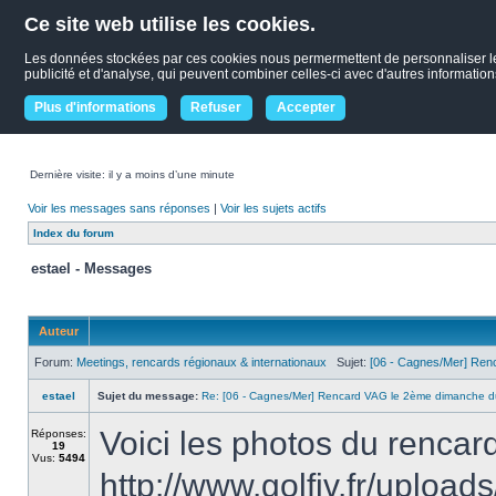
Ce site web utilise les cookies.
Les données stockées par ces cookies nous permermettent de personnaliser le co
publicité et d'analyse, qui peuvent combiner celles-ci avec d'autres informations
Plus d'informations
Refuser
Accepter
Dernière visite: il y a moins d’une minute
Voir les messages sans réponses
|
Voir les sujets actifs
Index du forum
estael - Messages
Auteur
Forum:
Meetings, rencards régionaux & internationaux
Sujet:
[06 - Cagnes/Mer] Ren
estael
Sujet du message:
Re: [06 - Cagnes/Mer] Rencard VAG le 2ème dimanche d
Voici les photos du renc
Réponses:
19
Vus:
5494
http://www.golfiv.fr/upl