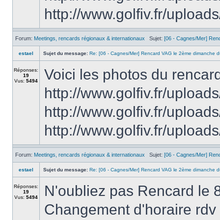
http://www.golfiv.fr/upl
Forum:
Meetings, rencards régionaux & internationaux
Sujet:
[06 - Cagnes/Mer] Ren
estael
Sujet du message:
Re: [06 - Cagnes/Mer] Rencard VAG le 2ème dimanche d
Voici les photos du rencar
Réponses:
19
Vus:
5494
http://www.golfiv.fr/upl
http://www.golfiv.fr/upl
http://www.golfiv.fr/uploa
Forum:
Meetings, rencards régionaux & internationaux
Sujet:
[06 - Cagnes/Mer] Ren
estael
Sujet du message:
Re: [06 - Cagnes/Mer] Rencard VAG le 2ème dimanche d
N'oubliez pas Rencard le 
Réponses:
19
Vus:
5494
Changement d'horaire rdv