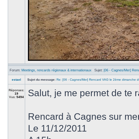
Forum:
Meetings, rencards régionaux & internationaux
Sujet:
[06 - Cagnes/Mer] Ren
estael
Sujet du message:
Re: [06 - Cagnes/Mer] Rencard VAG le 2ème dimanche d
Salut, je me permet de te 
Réponses:
19
Vus:
5494
Rencard à Cagnes sur me
Le 11/12/2011