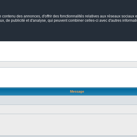
ontenu des annonces, d'offrir des fonctionnalités relatives aux réseaux sociaux et
ux, de publicité et d'analyse, qui peuvent combiner celles-ci avec d'autres informatio
Message