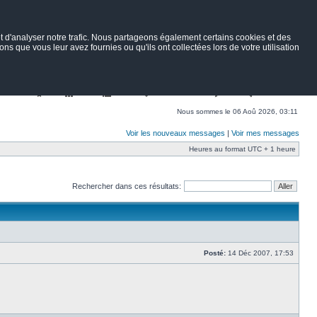
 d'analyser notre trafic. Nous partageons également certains cookies et des
ns que vous leur avez fournies ou qu'ils ont collectées lors de votre utilisation
Nav
Portail
Forum
Petites annonces
Wiki
Rechercher
Nous sommes le 06 Aoû 2026, 03:11
Voir les nouveaux messages
|
Voir mes messages
Heures au format UTC + 1 heure
Rechercher dans ces résultats:
Posté:
14 Déc 2007, 17:53