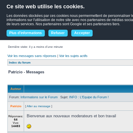
Ce site web utilise les cookies.
Les données stockées par ces cookies nous permermettent de personnaliser le c
informations sur l'utilisation de notre site avec nos partenaires de médias socia
de leurs services. Nos partenaires sont Google et ses partenaires tiers.
Plus d'informations
Refuser
Accepter
Dernière visite: il y a moins d’une minute
Voir les messages sans réponses
|
Voir les sujets actifs
Index du forum
Patrizio - Messages
Auteur
Forum:
Informations sur le Forum
Sujet:
INFO : L'Equipe du Forum !
Patrizio
[
Aller au message
]
Bienvenue aux nouveaux moderateurs et bon travail
Réponses:
64
Vus:
14483