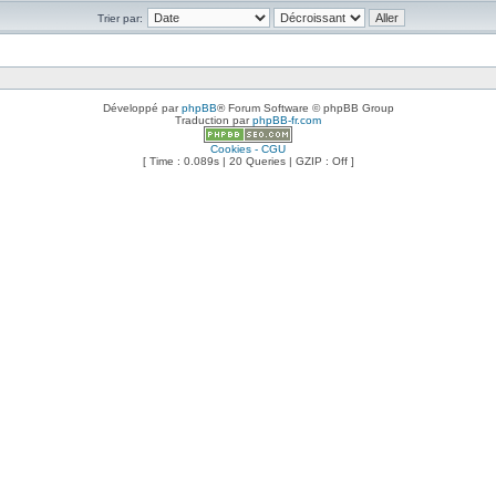
Trier par:
Développé par
phpBB
® Forum Software © phpBB Group
Traduction par
phpBB-fr.com
Cookies - CGU
[ Time : 0.089s | 20 Queries | GZIP : Off ]