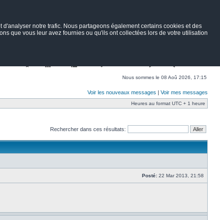
 d'analyser notre trafic. Nous partageons également certains cookies et des
ns que vous leur avez fournies ou qu'ils ont collectées lors de votre utilisation
Nav
Portail
Forum
Petites annonces
Wiki
Rechercher
Nous sommes le 08 Aoû 2026, 17:15
Voir les nouveaux messages
|
Voir mes messages
Heures au format UTC + 1 heure
Rechercher dans ces résultats:
Posté:
22 Mar 2013, 21:58