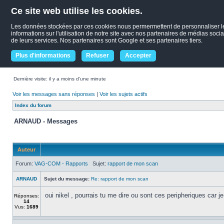
Ce site web utilise les cookies.
Les données stockées par ces cookies nous permermettent de personnaliser le c
informations sur l'utilisation de notre site avec nos partenaires de médias socia
de leurs services. Nos partenaires sont Google et ses partenaires tiers.
Plus d'informations
Refuser
Accepter
Dernière visite: il y a moins d’une minute
Voir les messages sans réponses
|
Voir les sujets actifs
Index du forum
ARNAUD - Messages
Auteur
Forum:
VAG-COM - Rapports
Sujet:
rapport de mon scan
ARNAUD
Sujet du message:
Re: rapport de mon scan
oui nikel , pourrais tu me dire ou sont ces peripheriques car j
Réponses:
14
Vus:
1689