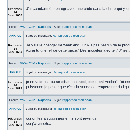
J'ai comdamné mon egr avec une bride dans la durite qui y ent
Réponses:
14
Vus:
1689
Forum:
VAG-COM - Rapports
Sujet:
rapport de mon scan
ARNAUD
Sujet du message:
Re: rapport de mon scan
Je vais le changer se week end, il n'y a pas besoin de le prog
Réponses:
14
Aurai tu une ref de cette piece? Des modeles a eviter? J'hes
Vus:
1689
Forum:
VAG-COM - Rapports
Sujet:
rapport de mon scan
ARNAUD
Sujet du message:
Re: rapport de mon scan
je ne vois pas ou se situe ce clapet, comment verifier? j'ai e
Réponses:
14
puissance je pense que c'est la sonde de temperature du liquid
Vus:
1689
Forum:
VAG-COM - Rapports
Sujet:
rapport de mon scan
ARNAUD
Sujet du message:
Re: rapport de mon scan
oui on les a supprimés et ils sont revenus
Réponses:
14
oui j'ai un sdi....
Vus:
1689