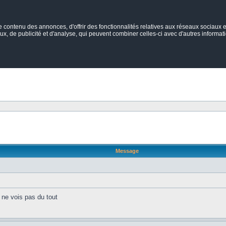
ontenu des annonces, d'offrir des fonctionnalités relatives aux réseaux sociaux et
ux, de publicité et d'analyse, qui peuvent combiner celles-ci avec d'autres informatio
Message
e ne vois pas du tout