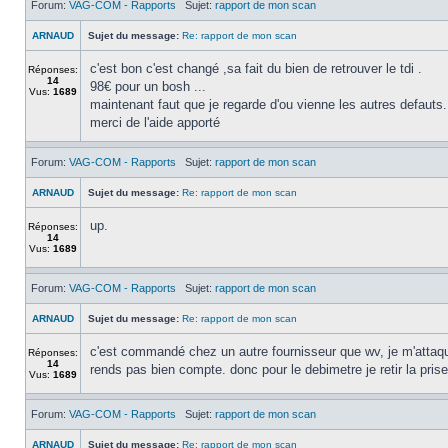
Forum:
VAG-COM - Rapports
Sujet:
rapport de mon scan
ARNAUD
Sujet du message:
Re: rapport de mon scan
c'est bon c'est changé ,sa fait du bien de retrouver le tdi .
Réponses:
14
98€ pour un bosh ...
Vus:
1689
maintenant faut que je regarde d'ou vienne les autres defauts.
merci de l'aide apporté
Forum:
VAG-COM - Rapports
Sujet:
rapport de mon scan
ARNAUD
Sujet du message:
Re: rapport de mon scan
up.
Réponses:
14
Vus:
1689
Forum:
VAG-COM - Rapports
Sujet:
rapport de mon scan
ARNAUD
Sujet du message:
Re: rapport de mon scan
c'est commandé chez un autre fournisseur que wv, je m'attaque 
Réponses:
14
rends pas bien compte. donc pour le debimetre je retir la prise et
Vus:
1689
Forum:
VAG-COM - Rapports
Sujet:
rapport de mon scan
ARNAUD
Sujet du message:
Re: rapport de mon scan