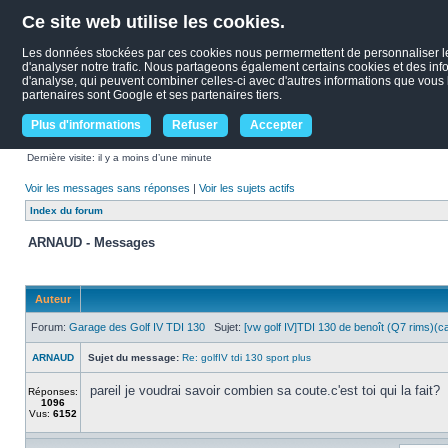
Ce site web utilise les cookies.
Les données stockées par ces cookies nous permermettent de personnaliser le c
d'analyser notre trafic. Nous partageons également certains cookies et des infor
d'analyse, qui peuvent combiner celles-ci avec d'autres informations que vous le
partenaires sont Google et ses partenaires tiers.
Plus d'informations
Refuser
Accepter
Dernière visite: il y a moins d’une minute
Voir les messages sans réponses
|
Voir les sujets actifs
Index du forum
ARNAUD - Messages
Auteur
Forum:
Garage des Golf IV TDI 130
Sujet:
[vw golf IV]TDI 130 de benoît (Q7 rims)(c
ARNAUD
Sujet du message:
Re: golfIV tdi 130 sport plus
pareil je voudrai savoir combien sa coute.c'est toi qui la fait?
Réponses:
1096
Vus:
6152