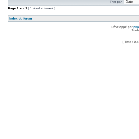
Trier par:
Page
1
sur
1
[ 1 résultat trouvé ]
Index du forum
Développé par
ph
Trad
[ Time : 0.4