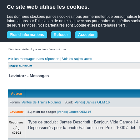
Ce site web utilise les cookies.
Les données stockées par ces cookies nous permermettent de personnaliser le c
informations sur l'utilisation de notre site avec nos partenaires de médias socia
de leurs services. Nos partenaires sont Google et ses partenaires tiers.
Plus d'informations
Refuser
Accepter
Dernière visite: il y a moins d’une minute
Voir les messages sans réponses
|
Voir les sujets actifs
Index du forum
Laviatorr - Messages
Auteur
Forum:
Ventes de Trains Roulants
Sujet:
[Vends] Jantes OEM 16'
Laviatorr
Sujet du message:
[Vends] Jantes OEM 16'
Type de produit : Jantes Descriptif : Bonjour, Vide Garage !
Réponses:
0
Dépoussiérés pour la photo Facture : non. Prix : 100€ à deb. Li
Vus:
40304