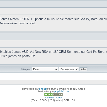
 Jantes Match II OEM + 2pneus à mi usure Se monte sur Golf IV, Bora, ou autre
Dépoussiérés pour la phot...
 Véritables Jantes AUDI A1 New RSA en 18" OEM Se monte sur Golf IV, Bora, ou
ur les jantes en photo. Dé...
Trier par:
Développé par
phpBB
® Forum Software © phpBB Group
Traduction par
phpBB-fr.com
Cookies - CGU
[ Time : 0.063s | 20 Queries | GZIP : Off ]