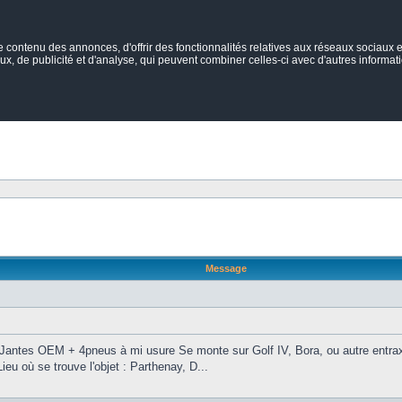
ontenu des annonces, d'offrir des fonctionnalités relatives aux réseaux sociaux et
ux, de publicité et d'analyse, qui peuvent combiner celles-ci avec d'autres informatio
Message
 4 Jantes OEM + 4pneus à mi usure Se monte sur Golf IV, Bora, ou autre entrax
eu où se trouve l'objet : Parthenay, D...