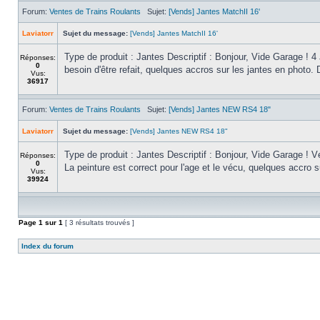
Forum:
Ventes de Trains Roulants
Sujet:
[Vends] Jantes MatchII 16'
Laviatorr
Sujet du message:
[Vends] Jantes MatchII 16'
Type de produit : Jantes Descriptif : Bonjour, Vide Garage ! 4
Réponses:
0
besoin d'être refait, quelques accros sur les jantes en photo. 
Vus:
36917
Forum:
Ventes de Trains Roulants
Sujet:
[Vends] Jantes NEW RS4 18"
Laviatorr
Sujet du message:
[Vends] Jantes NEW RS4 18"
Type de produit : Jantes Descriptif : Bonjour, Vide Garage !
Réponses:
0
La peinture est correct pour l'age et le vécu, quelques accro s
Vus:
39924
Page
1
sur
1
[ 3 résultats trouvés ]
Index du forum