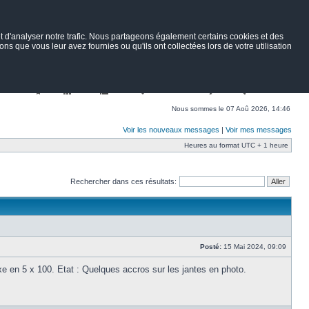
 d'analyser notre trafic. Nous partageons également certains cookies et des
ns que vous leur avez fournies ou qu'ils ont collectées lors de votre utilisation
Nav
Portail
Forum
Petites annonces
Wiki
Rechercher
Nous sommes le 07 Aoû 2026, 14:46
Voir les nouveaux messages
|
Voir mes messages
Heures au format UTC + 1 heure
Rechercher dans ces résultats:
Posté:
15 Mai 2024, 09:09
e en 5 x 100. Etat : Quelques accros sur les jantes en photo.