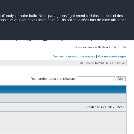
 d'analyser notre trafic. Nous partageons également certains cookies et des
ns que vous leur avez fournies ou qu'ils ont collectées lors de votre utilisation
Nav
Portail
Forum
Petites annonces
Wiki
Rechercher
Nous sommes le 07 Aoû 2026, 03:14
Voir les nouveaux messages
|
Voir mes messages
Heures au format UTC + 1 heure
Rechercher dans ces résultats:
Posté:
18 Déc 2017, 15:11