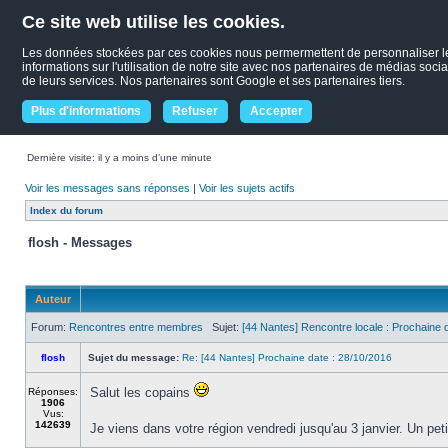
Ce site web utilise les cookies.
Les données stockées par ces cookies nous permermettent de personnaliser le c
informations sur l'utilisation de notre site avec nos partenaires de médias socia
de leurs services. Nos partenaires sont Google et ses partenaires tiers.
Plus d'informations
Refuser
Accepter
Dernière visite: il y a moins d’une minute
Voir les messages sans réponses
|
Voir les sujets actifs
Index du forum
flosh - Messages
Auteur
Forum:
Rencontres entre membres
Sujet:
[44 Nantes] Rencontre locale : Prochaine d
flosh
Sujet du message:
Re: [44 Nantes] Prochaine date : 28/10/2016
Salut les copains
Réponses:
1906
Vus:
142639
Je viens dans votre région vendredi jusqu'au 3 janvier. Un pe