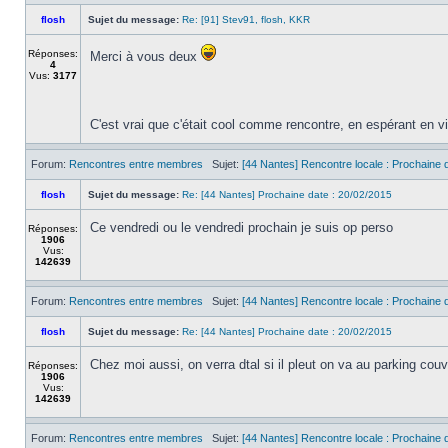
flosh
Sujet du message:
Re: [91] Stev91, flosh, KKR
Réponses:
Merci à vous deux
4
Vus:
3177
C'est vrai que c'était cool comme rencontre, en espérant en v
Forum:
Rencontres entre membres
Sujet:
[44 Nantes] Rencontre locale : Prochaine d
flosh
Sujet du message:
Re: [44 Nantes] Prochaine date : 20/02/2015
Ce vendredi ou le vendredi prochain je suis op perso
Réponses:
1906
Vus:
142639
Forum:
Rencontres entre membres
Sujet:
[44 Nantes] Rencontre locale : Prochaine d
flosh
Sujet du message:
Re: [44 Nantes] Prochaine date : 20/02/2015
Chez moi aussi, on verra dtal si il pleut on va au parking cou
Réponses:
1906
Vus:
142639
Forum:
Rencontres entre membres
Sujet:
[44 Nantes] Rencontre locale : Prochaine d