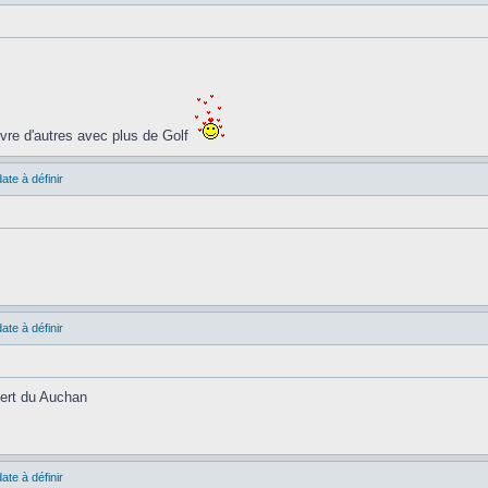
ivre d'autres avec plus de Golf
ate à définir
ate à définir
vert du Auchan
ate à définir