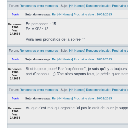
Forum:
Rencontres entre membres
Sujet:
[44 Nantes] Rencontre locale : Prochaine d
flosh
Sujet du message:
Re: [44 Nantes] Prochaine date : 20/02/2015
En personnes : 15
Réponses:
1906
En MKIV : 13
Vus:
142639
Voila mes pronostics de la soirée ^^
Forum:
Rencontres entre membres
Sujet:
[44 Nantes] Rencontre locale : Prochaine d
flosh
Sujet du message:
Re: [44 Nantes] Prochaine date : 20/02/2015
Si si tu peux jouer! Par "expérience", je sais qu'il y a toujou
Réponses:
1906
part d'inconnu... ;) D'ac alors soyons fous, je prédis qu'on sera
Vus:
142639
Forum:
Rencontres entre membres
Sujet:
[44 Nantes] Rencontre locale : Prochaine d
flosh
Sujet du message:
Re: [44 Nantes] Prochaine date : 20/02/2015
Vu que c'est moi qui organise j'ai pas le droit de jouer je sup
Réponses:
1906
Vus:
142639