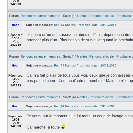
Vus:
142639
Forum:
Rencontres entre membres
Sujet:
[44 Nantes] Rencontre locale : Prochaine d
flosh
Sujet du message:
Re: [44 Nantes] Prochaine date : 20/02/2015
J'espère qu'on sera assez nombreux! J'étais déja étonné du no
Réponses:
1906
arranger plus d'un. Plus besoin de surveiller quand le prochain
Vus:
142639
Forum:
Rencontres entre membres
Sujet:
[44 Nantes] Rencontre locale : Prochaine d
flosh
Sujet du message:
Re: [44 Nantes] Prochaine date : 20/02/2015
Ca m'a fait plaisir de tous vous voir, ceux que je connaissais 
Réponses:
1906
pas pu se libérer.. Comme d'autres membres! Mais ce n'est qu
Vus:
142639
Forum:
Rencontres entre membres
Sujet:
[44 Nantes] Rencontre locale : Prochaine d
flosh
Sujet du message:
Re: [44 Nantes] Prochaine date : 20/02/2015
Je verrai sur le moment si je lui mets un coup de lavage qua
Réponses:
1906
Vus:
142639
Ca marche, a toute