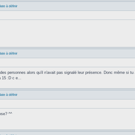
ate à définir
ate à définir
rs des personnes alors qu'il n'avait pas signalé leur présence. Donc même si t
 15 :D c e...
ate à définir
pose? ^^