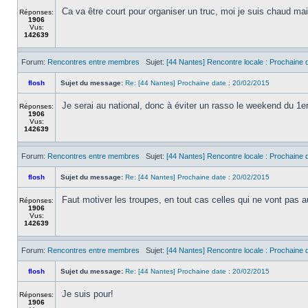
Ca va être court pour organiser un truc, moi je suis chaud mai
Réponses:
1906
Vus:
142639
Forum:
Rencontres entre membres
Sujet:
[44 Nantes] Rencontre locale : Prochaine d
flosh
Sujet du message:
Re: [44 Nantes] Prochaine date : 20/02/2015
Je serai au national, donc à éviter un rasso le weekend du 1e
Réponses:
1906
Vus:
142639
Forum:
Rencontres entre membres
Sujet:
[44 Nantes] Rencontre locale : Prochaine d
flosh
Sujet du message:
Re: [44 Nantes] Prochaine date : 20/02/2015
Faut motiver les troupes, en tout cas celles qui ne vont pas a
Réponses:
1906
Vus:
142639
Forum:
Rencontres entre membres
Sujet:
[44 Nantes] Rencontre locale : Prochaine d
flosh
Sujet du message:
Re: [44 Nantes] Prochaine date : 20/02/2015
Je suis pour!
Réponses:
1906