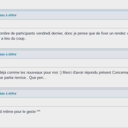
ate à définir
mbre de participants vendredi dernier, donc je pense que de fixer un rendez 
 a lieu du coup..
ate à définir
déjà comme les nouveaux pour moi :) Merci d'avoir répondu présent Concernant Ant
e partie remise.. Que pen...
ate à définir
nd même pour le geste ^^