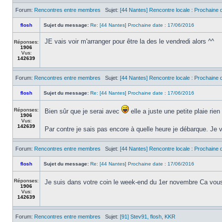
Forum:
Rencontres entre membres
Sujet:
[44 Nantes] Rencontre locale : Prochaine d
flosh
Sujet du message:
Re: [44 Nantes] Prochaine date : 17/06/2016
JE vais voir m'arranger pour être la des le vendredi alors ^^
Réponses:
1906
Vus:
142639
Forum:
Rencontres entre membres
Sujet:
[44 Nantes] Rencontre locale : Prochaine d
flosh
Sujet du message:
Re: [44 Nantes] Prochaine date : 17/06/2016
Réponses:
Bien sûr que je serai avec
elle a juste une petite plaie rie
1906
Vus:
142639
Par contre je sais pas encore à quelle heure je débarque. Je va
Forum:
Rencontres entre membres
Sujet:
[44 Nantes] Rencontre locale : Prochaine d
flosh
Sujet du message:
Re: [44 Nantes] Prochaine date : 17/06/2016
Réponses:
Je suis dans votre coin le week-end du 1er novembre Ca vou
1906
Vus:
142639
Forum:
Rencontres entre membres
Sujet:
[91] Stev91, flosh, KKR