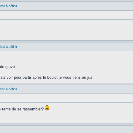
ate à définir
ate à définir
n de grave
is voir pour partir après le boulot je vous tiens au jus
ate à définir
s tente de se rassembler?