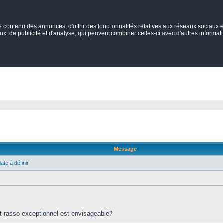
ontenu des annonces, d'offrir des fonctionnalités relatives aux réseaux sociaux et
ux, de publicité et d'analyse, qui peuvent combiner celles-ci avec d'autres informatio
Message
ate à définir
tit rasso exceptionnel est envisageable?