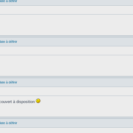
ate à définir
ate à définir
ate à définir
 couvert à disposition
ate à définir