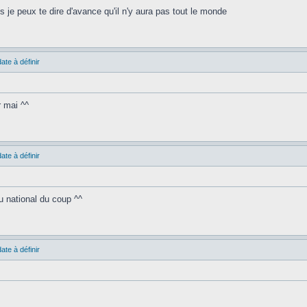
s je peux te dire d'avance qu'il n'y aura pas tout le monde
ate à définir
r mai ^^
ate à définir
u national du coup ^^
ate à définir