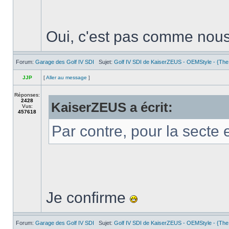
Oui, c'est pas comme nou
Forum:
Garage des Golf IV SDI
Sujet:
Golf IV SDI de KaiserZEUS - OEMStyle - {The
JJP
[
Aller au message
]
Réponses:
2428
KaiserZEUS a écrit:
Vus:
457618
Par contre, pour la secte e
Je confirme
Forum:
Garage des Golf IV SDI
Sujet:
Golf IV SDI de KaiserZEUS - OEMStyle - {The