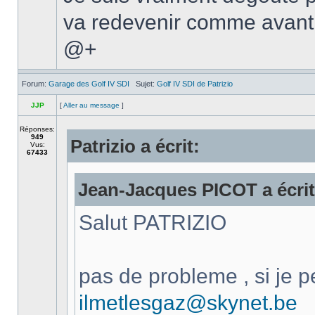
va redevenir comme avant
@+
Forum:
Garage des Golf IV SDI
Sujet:
Golf IV SDI de Patrizio
JJP
[
Aller au message
]
Réponses:
949
Patrizio a écrit:
Vus:
67433
Jean-Jacques PICOT a écrit
Salut PATRIZIO
pas de probleme , si je p
ilmetlesgaz@skynet.be