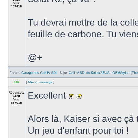
Vus:
457618
Tu devrai mettre de la col
feuille de carbone. Tu viens 
@+
Forum:
Garage des Golf IV SDI
Sujet:
Golf IV SDI de KaiserZEUS - OEMStyle - {The
JJP
[
Aller au message
]
Excellent
Réponses:
2428
Vus:
457618
Alors là, Kaiser si avec çà
Un jeu d'enfant pour toi !