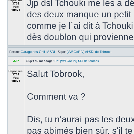
Jjp dsl Tchouki me les a d
Réponses:
3701
Vus:
18971
des deux manque un petit 
comme je l´ai dit à Tchouki
dès doublon qui provienne 
Forum:
Garage des Golf IV SDI
Sujet:
[VW Golf IV] AirSDI de Tobrook
JJP
Sujet du message:
Re: [VW Golf IV] SDI de tobrook
Salut Tobrook,
Réponses:
3701
Vus:
18971
Comment va ?
Dis, tu n'aurai pas les deux
pas abimés bien sûr, s'il te