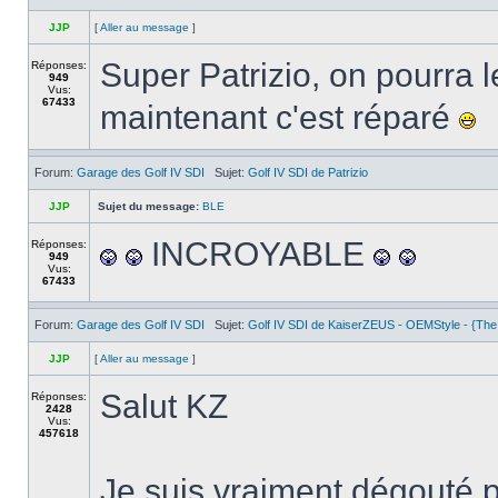
JJP
[
Aller au message
]
Super Patrizio, on pourra l
Réponses:
949
Vus:
67433
maintenant c'est réparé
Forum:
Garage des Golf IV SDI
Sujet:
Golf IV SDI de Patrizio
JJP
Sujet du message:
BLE
INCROYABLE
Réponses:
949
Vus:
67433
Forum:
Garage des Golf IV SDI
Sujet:
Golf IV SDI de KaiserZEUS - OEMStyle - {The
JJP
[
Aller au message
]
Salut KZ
Réponses:
2428
Vus:
457618
Je suis vraiment dégouté po