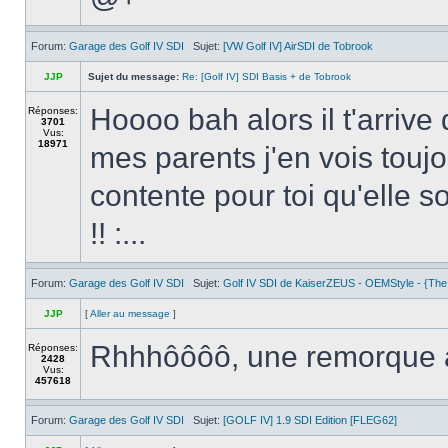
Forum:
Garage des Golf IV SDI
Sujet:
[VW Golf IV] AirSDI de Tobrook
JJP
Sujet du message:
Re: [Golf IV] SDI Basis + de Tobrook
Hoooo bah alors il t'arrive 
Réponses:
3701
Vus:
18971
mes parents j'en vois toujo
contente pour toi qu'elle s
!! :...
Forum:
Garage des Golf IV SDI
Sujet:
Golf IV SDI de KaiserZEUS - OEMStyle - {The
JJP
[
Aller au message
]
Rhhhôôôô, une remorque av
Réponses:
2428
Vus:
457618
Forum:
Garage des Golf IV SDI
Sujet:
[GOLF IV] 1.9 SDI Edition [FLEG62]