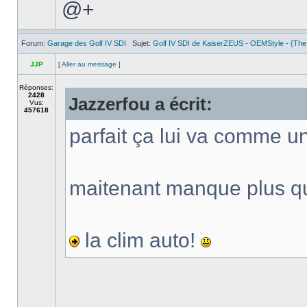
@+
Forum:
Garage des Golf IV SDI
Sujet:
Golf IV SDI de KaiserZEUS - OEMStyle - {The
JJP
[
Aller au message
]
Réponses:
2428
Jazzerfou a écrit:
Vus:
457618
parfait ça lui va comme un
maitenant manque plus qu
la clim auto!