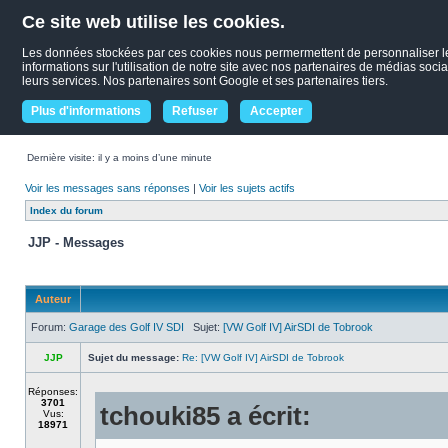
Ce site web utilise les cookies.
Les données stockées par ces cookies nous permermettent de personnaliser le c
informations sur l'utilisation de notre site avec nos partenaires de médias socia
leurs services. Nos partenaires sont Google et ses partenaires tiers.
Plus d'informations
Refuser
Accepter
Dernière visite: il y a moins d’une minute
Voir les messages sans réponses
|
Voir les sujets actifs
Index du forum
JJP - Messages
Auteur
Forum:
Garage des Golf IV SDI
Sujet:
[VW Golf IV] AirSDI de Tobrook
JJP
Sujet du message:
Re: [VW Golf IV] AirSDI de Tobrook
Réponses:
3701
tchouki85 a écrit:
Vus:
18971