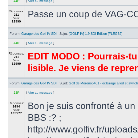
JJP
[
Aller au message
]
Passe un coup de VAG-
Réponses:
211
Vus:
32999
Forum:
Garage des Golf IV SDI
Sujet:
[GOLF IV] 1.9 SDI Edition [FLEG62]
JJP
[
Aller au message
]
EDIT MODO : Pourrais-tu arr
Réponses:
211
Vus:
32999
lisible. Je viens de repr
Forum:
Garage des Golf IV SDI
Sujet:
Golf de Moreno5401 - eclairage a led et switch
JJP
[
Aller au message
]
Bon je suis confronté à un 
Réponses:
1694
Vus:
165577
BBS :? ;
http://www.golfiv.fr/upl