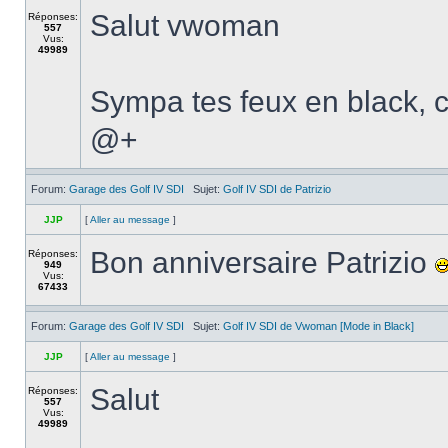
Salut vwoman
Réponses:
557
Vus:
49989
Sympa tes feux en black, c
@+
Forum:
Garage des Golf IV SDI
Sujet:
Golf IV SDI de Patrizio
JJP
[
Aller au message
]
Bon anniversaire Patrizio
Réponses:
949
Vus:
67433
Forum:
Garage des Golf IV SDI
Sujet:
Golf IV SDI de Vwoman [Mode in Black]
JJP
[
Aller au message
]
Salut
Réponses:
557
Vus:
49989