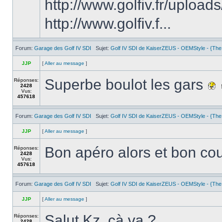
http://www.golfiv.fr/upl
http://www.golfiv.f...
Forum:
Garage des Golf IV SDI
Sujet:
Golf IV SDI de KaiserZEUS - OEMStyle - {The
JJP
[
Aller au message
]
Superbe boulot les gars
Réponses:
2428
Vus:
457618
Forum:
Garage des Golf IV SDI
Sujet:
Golf IV SDI de KaiserZEUS - OEMStyle - {The
JJP
[
Aller au message
]
Bon apéro alors et bon cou
Réponses:
2428
Vus:
457618
Forum:
Garage des Golf IV SDI
Sujet:
Golf IV SDI de KaiserZEUS - OEMStyle - {The
JJP
[
Aller au message
]
Salut Kz, çà va ?
Réponses:
2428