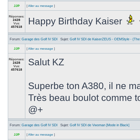
JJP
[
Aller au message
]
Réponses:
Happy Birthday Kaiser
2428
Vus:
457618
Forum:
Garage des Golf IV SDI
Sujet:
Golf IV SDI de KaiserZEUS - OEMStyle - {The
JJP
[
Aller au message
]
Salut KZ
Réponses:
2428
Vus:
457618
Superbe ton A380, il ne ma
Très beau boulot comme t
@+
Forum:
Garage des Golf IV SDI
Sujet:
Golf IV SDI de Vwoman [Mode in Black]
JJP
[
Aller au message
]