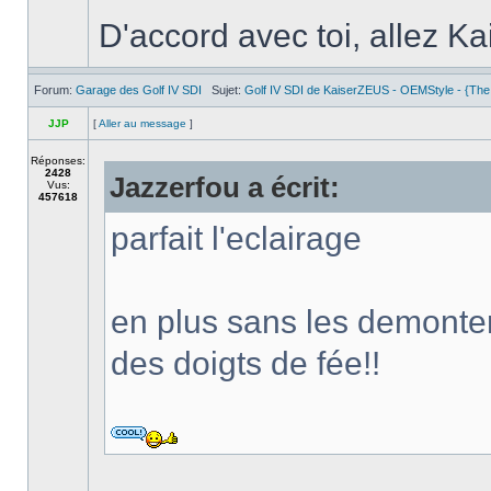
D'accord avec toi, allez Kai
Forum:
Garage des Golf IV SDI
Sujet:
Golf IV SDI de KaiserZEUS - OEMStyle - {The
JJP
[
Aller au message
]
Réponses:
2428
Jazzerfou a écrit:
Vus:
457618
parfait l'eclairage
en plus sans les demonter 
des doigts de fée!!