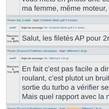
ma femme, même moteur, 
Forum:
Bac à sable
Sujet:
Combinés filetés golf 4 4 motion
ms57
Sujet du message:
Re: Combinés filetés golf 4 4 motion
Salut, les filetés AP pour 2
Réponses:
16
Vus:
2171
Forum:
[Essence] Problèmes mécaniques
Sujet:
Sifflement 1.8t gti
ms57
Sujet du message:
Re: Sifflement 1.8t gti
En fait c'est pas facile a d
Réponses:
3
Vus:
1179
roulant, c'est plutot un bru
sortie du turbo a vérifier se
Mais quel rapport avec la
Forum:
[Essence] Problèmes mécaniques
Sujet:
[Problème]
Sifflement 1.8t gti