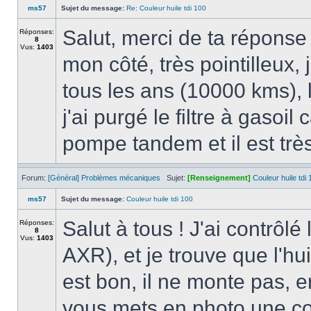
ms57
Sujet du message:
Re: Couleur huile tdi 100
Salut, merci de ta réponse 
Réponses:
8
Vus:
1403
mon côté, très pointilleux,
tous les ans (10000 kms), 
j'ai purgé le filtre à gasoil
pompe tandem et il est très
Forum:
[Général] Problèmes mécaniques
Sujet:
[Renseignement]
Couleur huile tdi 
ms57
Sujet du message:
Couleur huile tdi 100
Salut à tous ! J'ai contrôlé
Réponses:
8
Vus:
1403
AXR), et je trouve que l'hui
est bon, il ne monte pas, e
vous mets en photo une com