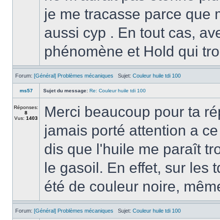
je me tracasse parce que mo
aussi cyp . En tout cas, a
phénomène et Hold qui trou
Forum:
[Général] Problèmes mécaniques
Sujet:
Couleur huile tdi 100
ms57
Sujet du message:
Re: Couleur huile tdi 100
Merci beaucoup pour ta rép
Réponses:
8
Vus:
1403
jamais porté attention a ce
dis que l'huile me paraît tr
le gasoil. En effet, sur les 
été de couleur noire, même 
Forum:
[Général] Problèmes mécaniques
Sujet:
Couleur huile tdi 100