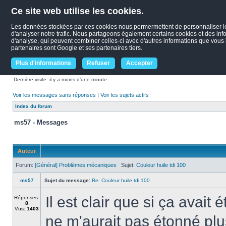
Ce site web utilise les cookies.
Les données stockées par ces cookies nous permermettent de personnaliser le c
d'analyser notre trafic. Nous partageons également certains cookies et des infor
d'analyse, qui peuvent combiner celles-ci avec d'autres informations que vous le
partenaires sont Google et ses partenaires tiers.
Plus d'informations
Refuser
Accepter
Dernière visite: il y a moins d’une minute
Voir les messages sans réponses
|
Voir les sujets actifs
Index du forum
ms57 - Messages
Auteur
Forum:
[Général] Problèmes mécaniques
Sujet:
Couleur huile tdi 100
ms57
Sujet du message:
Re: Couleur huile tdi 100
Il est clair que si ça avai
Réponses:
8
Vus:
1403
ne m'aurait pas étonné plu