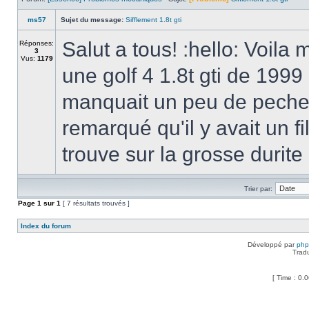
ms57
Sujet du message:
Sifflement 1.8t gti
Salut a tous! :hello: Voila 
Réponses:
3
Vus:
1179
une golf 4 1.8t gti de 1999
manquait un peu de peche,
remarqué qu'il y avait un f
trouve sur la grosse durite 
Trier par:
Page
1
sur
1
[ 7 résultats trouvés ]
Index du forum
Développé par
ph
Trad
[ Time : 0.0