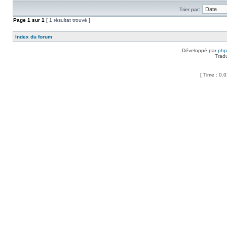
Trier par:
Page
1
sur
1
[ 1 résultat trouvé ]
Index du forum
Développé par
ph
Trad
[ Time : 0.0