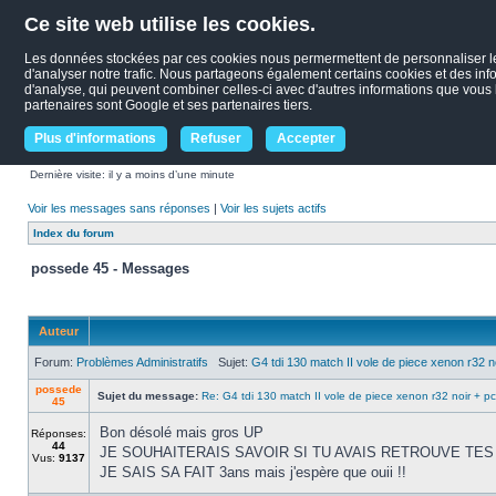
Ce site web utilise les cookies.
Les données stockées par ces cookies nous permermettent de personnaliser le c
d'analyser notre trafic. Nous partageons également certains cookies et des infor
d'analyse, qui peuvent combiner celles-ci avec d'autres informations que vous le
partenaires sont Google et ses partenaires tiers.
Plus d'informations
Refuser
Accepter
Dernière visite: il y a moins d’une minute
Voir les messages sans réponses
|
Voir les sujets actifs
Index du forum
possede 45 - Messages
Auteur
Forum:
Problèmes Administratifs
Sujet:
G4 tdi 130 match II vole de piece xenon r32 n
possede
Sujet du message:
Re: G4 tdi 130 match II vole de piece xenon r32 noir + pc
45
Bon désolé mais gros UP
Réponses:
44
JE SOUHAITERAIS SAVOIR SI TU AVAIS RETROUVE TE
Vus:
9137
JE SAIS SA FAIT 3ans mais j'espère que ouii !!