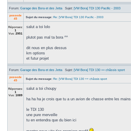
Forum:
Garage des Bora et des Jetta
Sujet:
[VW Bora] TDI 130 Pacific - 2003
possede
Sujet du message:
Re: [VW Bora] TDI 130 Pacific - 2003
45
salut a toi lolo
Réponses:
1
Vus:
2951
plutot pas mal ta bora ^^
dit nous en plus dessus
km options
et futur projet
Forum:
Garage des Bora et des Jetta
Sujet:
[VW Bora] TDI 130 ++ châssis sport
possede
Sujet du message:
Re: [VW Bora] TDI 130 ++ châssis sport
45
salut a toi choupy
Réponses:
1
Vus:
1089
ha ha ha je crois que tu a un avion de chasse entre les mains
le TDI 130
une pure merveille
tu en entendra que du bien ici