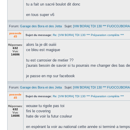
tu a fait un sacré boulot dit donc
en tous super v6
Forum:
Garage des Bora et des Jetta
Sujet:
[VW BORA] TDI 130 *** FUOCOJBORA ***
possede
Sujet du message:
Re: [VW BORA] TDI 130 *** Préparation complète ***
45
alors la je dit ouiiii
Réponses:
632
ce bleu est magique
Vus:
14686
tu est carrosier de metier ??
j'aurais besoin de savoir si tu pourrais me changer des bas d
je passe en mp sur facebook
Forum:
Garage des Bora et des Jetta
Sujet:
[VW BORA] TDI 130 *** FUOCOJBORA ***
possede
Sujet du message:
Re: [VW BORA] TDI 130 *** Préparation complète ***
45
wouaw tu rigole pas toi
Réponses:
632
fini le covering
Vus:
14686
hate de voir la futur couleur
en espérant la voir au national cette année si terminé a temps