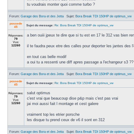
tu voudrais monter quoi comme turbo ?
Forum:
Garage des Bora et des Jetta
Sujet:
Bora Break TDI 150HP de optimus_vw
possede
Sujet du message:
Re: Bora Break TDI 150HP de optimus_vw
45
a ben ouiii jpeux te dire que si tu est en 17 le 312 vas bien rem
Réponses:
79
Vus:
12260
il te faudra peux etre des calles pour deporter les jantes des l'
en tout cas belle modif
a oui tu a ressenti une diff apres passage a l'echangeur s3 ??
Forum:
Garage des Bora et des Jetta
Sujet:
Bora Break TDI 150HP de optimus_vw
possede
Sujet du message:
Re: Bora Break TDI 150HP de optimus_vw
45
salut optimus
Réponses:
79
c'est vrai que beaucoup dise p&p mais c'est pas vrai
Vus:
12260
jai moi aussi fait l montage et cest galere
vraiment top les etrier porsche
les disque tu prend ceux de v6 il sont en 312
Forum:
Garage des Bora et des Jetta
Sujet:
Bora Break TDI 150HP de optimus_vw