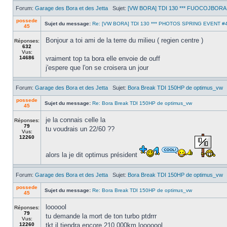
Forum:
Garage des Bora et des Jetta
Sujet:
[VW BORA] TDI 130 *** FUOCOJBORA ***
possede
Sujet du message:
Re: [VW BORA] TDI 130 *** PHOTOS SPRING EVENT #4 !
45
Bonjour a toi ami de la terre du milieu ( regien centre )
Réponses:
632
Vus:
14686
vraiment top ta bora elle envoie de ouff
j'espere que l'on se croisera un jour
Forum:
Garage des Bora et des Jetta
Sujet:
Bora Break TDI 150HP de optimus_vw
possede
Sujet du message:
Re: Bora Break TDI 150HP de optimus_vw
45
je la connais celle la
Réponses:
79
tu voudrais un 22/60 ??
Vus:
12260
alors la je dit optimus président
Forum:
Garage des Bora et des Jetta
Sujet:
Bora Break TDI 150HP de optimus_vw
possede
Sujet du message:
Re: Bora Break TDI 150HP de optimus_vw
45
loooool
Réponses:
79
tu demande la mort de ton turbo ptdrrr
Vus:
12260
tkt il tiendra encore 210 000km looooool