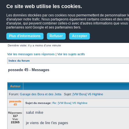
Ce site web utilise les cookies.
Les données stockées par ces cookies nous permermettent de personnaliser le c
d'analyser notre trafic. Nous partageons également certains cookies et des infor
d'analyse, qui peuvent combiner celles-ci avec d'autres informations que vous le
partenaires sont Google et ses partenaires tiers.
Plus d'informations
Refuser
Accepter
Dernière visite: il y a moins d’une minute
Voir les messages sans réponses
|
Voir les sujets actifs
Index du forum
possede 45 - Messages
Auteur
Forum:
Garage des Bora et des Jetta
Sujet:
[VW Bora] V6 Highline
possede
Sujet du message:
Re: [VW Bora] V6 Highline
45
salut mike
Réponses:
117
Vus:
22265
je viens de lire t'es pages