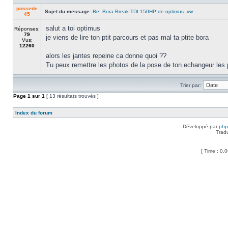
possede
Sujet du message:
Re: Bora Break TDI 150HP de optimus_vw
45
salut a toi optimus
Réponses:
79
je viens de lire ton ptit parcours et pas mal ta ptite bora
Vus:
12260
alors les jantes repeine ca donne quoi ??
Tu peux remettre les photos de la pose de ton echangeur les 
Trier par:
Page
1
sur
1
[ 13 résultats trouvés ]
Index du forum
Développé par
ph
Trad
[ Time : 0.0