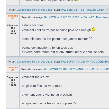
montre nous vite t'es premiere modif
Forum:
Garage des Bora et des Jetta
Sujet:
[VW Bora] 1.8 T SE - 2002 de Ghost-77
possede
Sujet du message:
Re: [VW Bora] 1.8 T SE - 2002 de Ghost-77 - New wheel
45
salut a toi ghost
Réponses:
135
vraiment cool d'etre passe d'une polo 6r a une gti
Vus:
22906
alors elle sont ou les photos des jantes monter ??
bonne continuation a toi en tous cas
tu verra notre forum est mieux structurer que celui de polo
Forum:
Garage des Bora et des Jetta
Sujet:
[VW BORA] TDI 130 *** FUOCOJBORA ***
possede
Sujet du message:
Re: [VW BORA] TDI 130 *** JANTE OZ SUPERLEGGERA 
45
vraiment top les oz
Réponses:
632
Vus:
14686
en plus tu fais les rrc a tours
vivement que je vienne au prochain
en gris anthracite les oz je suppose ??