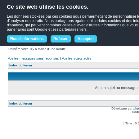
Ce site web utilise les cookies.
Les données stockées par ces cookies nous permermettent de personnaliser le c
d'analyser notre trafic. Nous partageons également certains cookies et des infor
d'analyse, qui peuvent combiner celles-ci avec d'autres informations que vous le
partenaires sont Google et ses partenaires tiers.
Plus d'informations
Refuser
Accepter
Dernière visite: il y a moins d’une minute
Voir les messages sans réponses
|
Voir les sujets actifs
Index du forum
Aucun sujet ou message ne
Index du forum
Développé par
ph
Trad
[ Time : 0.