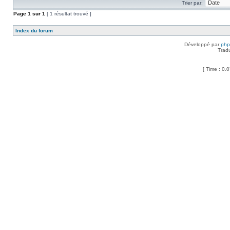
Trier par:
Page
1
sur
1
[ 1 résultat trouvé ]
Index du forum
Développé par
ph
Trad
[ Time : 0.0