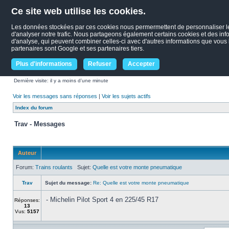
Ce site web utilise les cookies.
Les données stockées par ces cookies nous permermettent de personnaliser le c
d'analyser notre trafic. Nous partageons également certains cookies et des infor
d'analyse, qui peuvent combiner celles-ci avec d'autres informations que vous le
partenaires sont Google et ses partenaires tiers.
Plus d'informations
Refuser
Accepter
Dernière visite: il y a moins d’une minute
Voir les messages sans réponses
|
Voir les sujets actifs
Index du forum
Trav - Messages
Auteur
Forum:
Trains roulants
Sujet:
Quelle est votre monte pneumatique
Trav
Sujet du message:
Re: Quelle est votre monte pneumatique
- Michelin Pilot Sport 4 en 225/45 R17
Réponses:
13
Vus:
5157