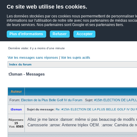
Ce site web utilise les cookies.
Les données stockées par ces cookies nous permermettent de personnaliser le c
informations sur l'utilisation de notre site avec nos partenaires de médias socia
de leurs services. Nos partenaires sont Google et ses partenaires tiers.
Plus d'informations
Refuser
Accepter
Dernière visite: il y a moins d’une minute
Voir les messages sans réponses
|
Voir les sujets actifs
Index du forum
t3sman - Messages
Auteur
Forum:
Election de la Plus Belle Golf IV du Forum
Sujet:
#15th ELECTION DE LA PL
t3sman
Sujet du message:
Re: #15th ELECTION DE LA PLUS BELLE GOLF IV DU 
Allez je me lance :danser: même si pas beaucoup de modifs ni
Réponses:
15
Carrosserie :arrow: Antenne triplex OEM. :arrow: Caméra de rec
Vus:
8565