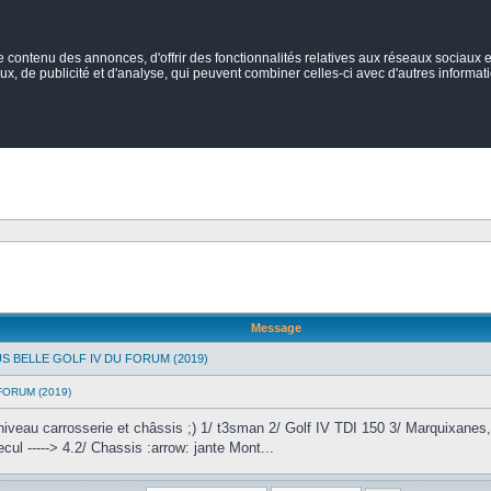
ontenu des annonces, d'offrir des fonctionnalités relatives aux réseaux sociaux et
ux, de publicité et d'analyse, qui peuvent combiner celles-ci avec d'autres informatio
Message
US BELLE GOLF IV DU FORUM (2019)
FORUM (2019)
veau carrosserie et châssis ;) 1/ t3sman 2/ Golf IV TDI 150 3/ Marquixanes, P
ul -----> 4.2/ Chassis :arrow: jante Mont...