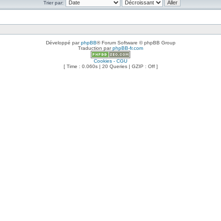
Trier par:
Développé par
phpBB
® Forum Software © phpBB Group
Traduction par
phpBB-fr.com
Cookies - CGU
[ Time : 0.060s | 20 Queries | GZIP : Off ]