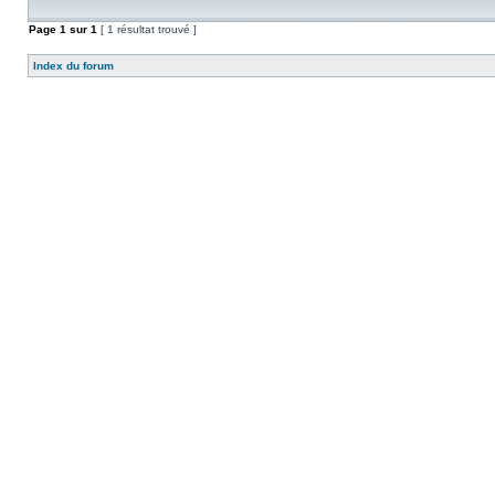
Page
1
sur
1
[ 1 résultat trouvé ]
Index du forum