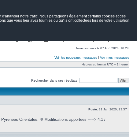
 d'analyser notre trafic. Nous partageons également certains cookies et des
ns que vous leur avez fournies ou qu'ils ont collectées lors de votre utilisation
Nav
Portail
Forum
Petites annonces
Wiki
Rechercher
Nous sommes le 07 Aoû 2026, 18:24
Voir les nouveaux messages
|
Voir mes messages
Heures au format UTC + 1 heure
Rechercher dans ces résultats:
Posté:
31 Jan 2020, 23:57
yrénées Orientales. 4/ Modifications apportées -----> 4.1 /