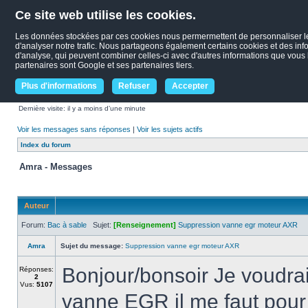
Ce site web utilise les cookies.
Les données stockées par ces cookies nous permermettent de personnaliser le c
d'analyser notre trafic. Nous partageons également certains cookies et des infor
d'analyse, qui peuvent combiner celles-ci avec d'autres informations que vous le
partenaires sont Google et ses partenaires tiers.
Plus d'informations
Refuser
Accepter
Dernière visite: il y a moins d’une minute
Voir les messages sans réponses
|
Voir les sujets actifs
Index du forum
Amra - Messages
Auteur
Forum:
Bac à sable
Sujet:
[Renseignement]
Suppression vanne egr moteur AXR
Amra
Sujet du message:
Suppression vanne egr moteur AXR
Bonjour/bonsoir Je voudrai
Réponses:
2
Vus:
5107
vanne EGR il me faut pour