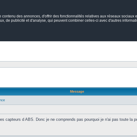
ontenu des annonces, d'offrir des fonctionnalités relatives aux réseaux sociaux et
ux, de publicité et d'analyse, qui peuvent combiner celles-ci avec d'autres informatio
Message
ance
uf mes capteurs d ABS. Donc je ne comprends pas pourquoi je n'ai pas toute la p