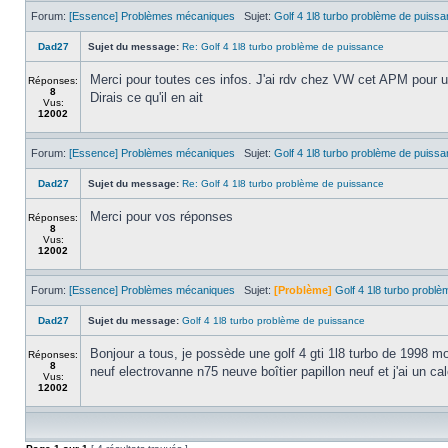
Forum:
[Essence] Problèmes mécaniques
Sujet:
Golf 4 1l8 turbo problème de puiss
Dad27
Sujet du message:
Re: Golf 4 1l8 turbo problème de puissance
Merci pour toutes ces infos. J'ai rdv chez VW cet APM pour un
Réponses:
8
Dirais ce qu'il en ait
Vus:
12002
Forum:
[Essence] Problèmes mécaniques
Sujet:
Golf 4 1l8 turbo problème de puiss
Dad27
Sujet du message:
Re: Golf 4 1l8 turbo problème de puissance
Merci pour vos réponses
Réponses:
8
Vus:
12002
Forum:
[Essence] Problèmes mécaniques
Sujet:
[Problème]
Golf 4 1l8 turbo probl
Dad27
Sujet du message:
Golf 4 1l8 turbo problème de puissance
Bonjour a tous, je possède une golf 4 gti 1l8 turbo de 1998 mo
Réponses:
8
neuf electrovanne n75 neuve boîtier papillon neuf et j'ai un cal
Vus:
12002