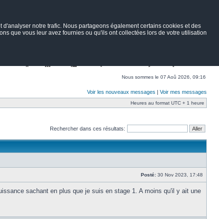
 d'analyser notre trafic. Nous partageons également certains cookies et des
ns que vous leur avez fournies ou qu'ils ont collectées lors de votre utilisation
Nav
Portail
Forum
Petites annonces
Wiki
Rechercher
Nous sommes le 07 Aoû 2026, 09:16
Voir les nouveaux messages
|
Voir mes messages
Heures au format UTC + 1 heure
Rechercher dans ces résultats:
Posté:
30 Nov 2023, 17:48
uissance sachant en plus que je suis en stage 1. A moins qu'il y ait une