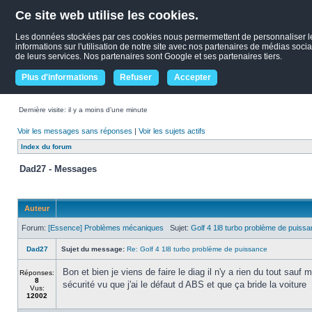
Ce site web utilise les cookies.
Les données stockées par ces cookies nous permermettent de personnaliser le c
informations sur l'utilisation de notre site avec nos partenaires de médias socia
de leurs services. Nos partenaires sont Google et ses partenaires tiers.
Plus d'informations
Refuser
Accepter
Dernière visite: il y a moins d’une minute
Voir les messages sans réponses
|
Voir les sujets actifs
Index du forum
Dad27 - Messages
Auteur
Forum:
[Essence] Problèmes mécaniques
Sujet:
Golf 4 1l8 turbo problème de puiss
Dad27
Sujet du message:
Re: Golf 4 1l8 turbo problème de puissance
Bon et bien je viens de faire le diag il n'y a rien du tout sa
Réponses:
8
sécurité vu que j'ai le défaut d ABS et que ça bride la voiture
Vus:
12002