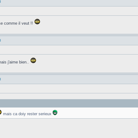
l
se comme il veut !!
l
is j'aime bien..
l
mais ca doiy rester serieux