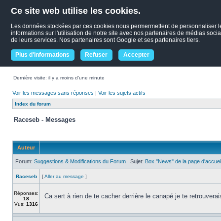
Ce site web utilise les cookies.
Les données stockées par ces cookies nous permermettent de personnaliser le c
informations sur l'utilisation de notre site avec nos partenaires de médias socia
de leurs services. Nos partenaires sont Google et ses partenaires tiers.
Plus d'informations
Refuser
Accepter
Dernière visite: il y a moins d’une minute
Voir les messages sans réponses
|
Voir les sujets actifs
Index du forum
Raceseb - Messages
Auteur
Forum:
Suggestions & Modifications du Forum
Sujet:
Box "News" de la page d'accuei
Raceseb
[
Aller au message
]
Réponses:
Ca sert à rien de te cacher derrière le canapé je te retrouverai
18
Vus:
1316