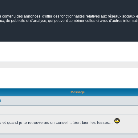
ontenu des annonces, d'offrir des fonctionnalités relatives aux réseaux sociaux et
ux, de publicité et d'analyse, qui peuvent combiner celles-ci avec d'autres informatio
Message
l
s et quand je te retrouverais un conseil... Sert bien les fesses...