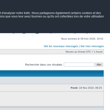
 d'analyser notre trafic. Nous partageons également certains cookies et des
ns que vous leur avez fournies ou qu'ils ont collectées lors de votre utilisation
Nav
Portail
Forum
Petites annonces
Wiki
Rechercher
Nous sommes le 08 Aoû 2026, 19:02
Voir les nouveaux messages
|
Voir mes messages
Heures au format UTC + 1 heure
Rechercher dans ces résultats:
Posté:
18 Nov 2010, 08:25