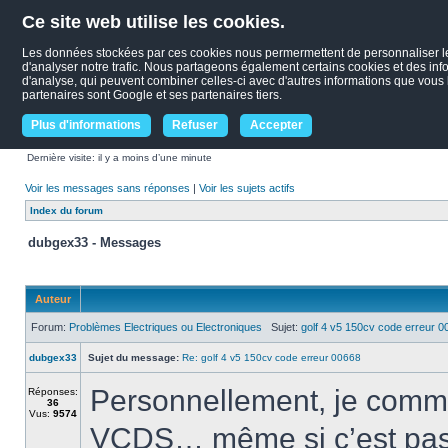
Ce site web utilise les cookies.
Les données stockées par ces cookies nous permermettent de personnaliser le c
d'analyser notre trafic. Nous partageons également certains cookies et des infor
d'analyse, qui peuvent combiner celles-ci avec d'autres informations que vous le
partenaires sont Google et ses partenaires tiers.
Plus d'informations
Refuser
Accepter
Dernière visite: il y a moins d’une minute
Voir les messages sans réponses
|
Voir les sujets actifs
Index du forum
dubgex33 - Messages
Auteur
Forum:
Problèmes Electriques ou Electroniques
Sujet:
golf 4 v5 150cv code erreur 0
dubgex33
Sujet du message:
Re: golf 4 v5 150cv code erreur 00668
Personnellement, je comme
Réponses:
36
Vus:
9574
VCDS… même si c’est pas l’