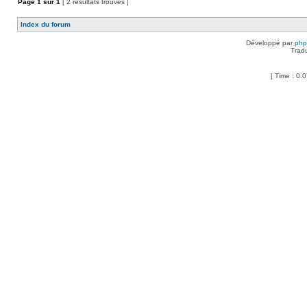
Page
1
sur
1
[ 2 résultats trouvés ]
Index du forum
Développé par
ph
Trad
[ Time : 0.0