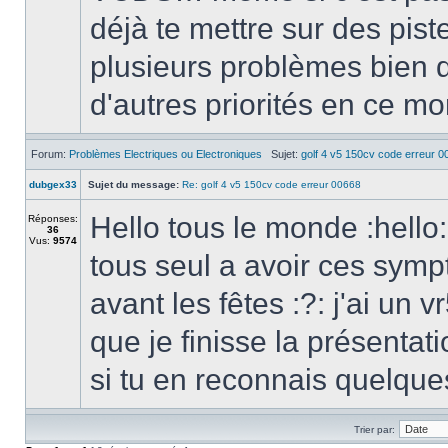
déjà te mettre sur des pist
plusieurs problèmes bien d
d'autres priorités en ce mo
Forum:
Problèmes Electriques ou Electroniques
Sujet:
golf 4 v5 150cv code erreur 0
dubgex33
Sujet du message:
Re: golf 4 v5 150cv code erreur 00668
Hello tous le monde :hello
Réponses:
36
Vus:
9574
tous seul a avoir ces sym
avant les fêtes :?: j'ai un 
que je finisse la présentat
si tu en reconnais quelqu
Trier par: