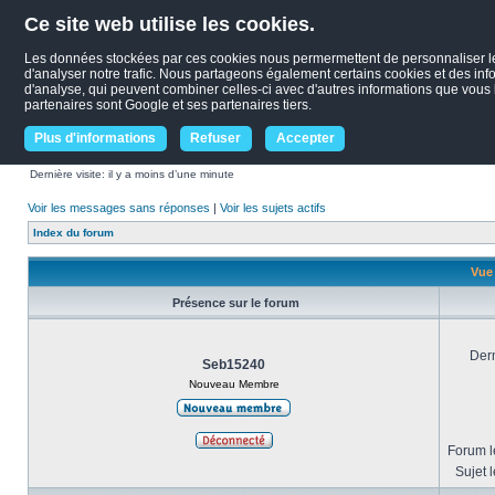
Ce site web utilise les cookies.
Les données stockées par ces cookies nous permermettent de personnaliser le c
d'analyser notre trafic. Nous partageons également certains cookies et des infor
d'analyse, qui peuvent combiner celles-ci avec d'autres informations que vous le
partenaires sont Google et ses partenaires tiers.
Plus d'informations
Refuser
Accepter
Dernière visite: il y a moins d’une minute
Voir les messages sans réponses
|
Voir les sujets actifs
Index du forum
Vue 
Présence sur le forum
Dern
Seb15240
Nouveau Membre
Forum le
Sujet l