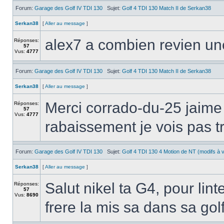
Forum:
Garage des Golf IV TDI 130
Sujet:
Golf 4 TDI 130 Match II de Serkan38
Serkan38
[
Aller au message
]
alex7 a combien revien u
Réponses:
57
Vus:
4777
Forum:
Garage des Golf IV TDI 130
Sujet:
Golf 4 TDI 130 Match II de Serkan38
Serkan38
[
Aller au message
]
Merci corrado-du-25 jaime l
Réponses:
57
Vus:
4777
rabaissement je vois pas tr
Forum:
Garage des Golf IV TDI 130
Sujet:
Golf 4 TDI 130 4 Motion de NT (modifs à v
Serkan38
[
Aller au message
]
Salut nikel ta G4, pour lin
Réponses:
57
Vus:
8690
frere la mis sa dans sa golf 