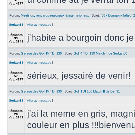
57
Vus:
4777
Forum:
Meetings, rencards régionaux & internationaux
Sujet:
[38 - Bourgoin-Jallieu] 
Serkan38
[
Aller au message
]
j'habite a bourgoin donc je
Réponses:
39
Vus:
3343
Forum:
Garage des Golf IV TDI 130
Sujet:
Golf 4 TDI 130 Match II de Serkan38
Serkan38
[
Aller au message
]
sérieux, jessairé de venir!
Réponses:
57
Vus:
4777
Forum:
Garage des Golf IV TDI 130
Sujet:
Golf TDI 130 Match II de Den91
Serkan38
[
Aller au message
]
j'ai la meme en gris, magni
Réponses:
28
Vus:
3343
couleur en plus !!!bienven