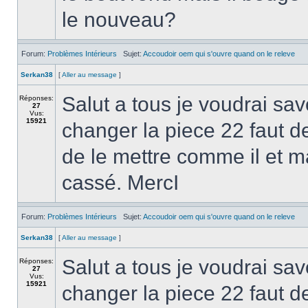
le nouveau?
Forum:
Problèmes Intérieurs
Sujet:
Accoudoir oem qui s'ouvre quand on le releve
Serkan38
[
Aller au message
]
Salut a tous je voudrai sa
Réponses:
27
Vus:
15921
changer la piece 22 faut 
de le mettre comme il et ma
cassé. MercI
Forum:
Problèmes Intérieurs
Sujet:
Accoudoir oem qui s'ouvre quand on le releve
Serkan38
[
Aller au message
]
Salut a tous je voudrai sa
Réponses:
27
Vus:
15921
changer la piece 22 faut 