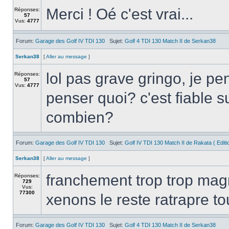
Merci ! Oé c'est vrai...
Réponses:
57
Vus:
4777
Forum:
Garage des Golf IV TDI 130
Sujet:
Golf 4 TDI 130 Match II de Serkan38
Serkan38
[
Aller au message
]
lol pas grave gringo, je 
Réponses:
57
Vus:
4777
penser quoi? c'est fiable 
combien?
Forum:
Garage des Golf IV TDI 130
Sujet:
Golf IV TDI 130 Match II de Rakata ( Editi
Serkan38
[
Aller au message
]
franchement trop trop mag
Réponses:
729
Vus:
77300
xenons le reste ratrapre to
Forum:
Garage des Golf IV TDI 130
Sujet:
Golf 4 TDI 130 Match II de Serkan38