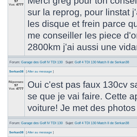
Merci greg pour ton conseil
57
Vus:
4777
sur la reprog, pour linstat
les disque et frein parce 
me conseiller les piece d
2800km j'ai aussi une vidang
Forum:
Garage des Golf IV TDI 130
Sujet:
Golf 4 TDI 130 Match II de Serkan38
Serkan38
[
Aller au message
]
Oui c'est pas faux 130cv sa
Réponses:
57
Vus:
4777
se que je vai faire. Cette
voiture! Je met des photos 
Forum:
Garage des Golf IV TDI 130
Sujet:
Golf 4 TDI 130 Match II de Serkan38
Serkan38
[
Aller au message
]