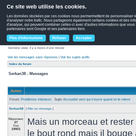
Ce site web utilise les cookies.
Les données stockées par ces cookies nous permermettent de personnaliser le c
d'analyser notre trafic. Nous partageons également certains cookies et des infor
d'analyse, qui peuvent combiner celles-ci avec d'autres informations que vous le
partenaires sont Google et ses partenaires tiers.
Plus d'informations
Refuser
Accepter
Dernière visite: il y a moins d’une minute
Voir les messages sans réponses
|
Voir les sujets actifs
Index du forum
Serkan38 - Messages
Auteur
Forum:
Problèmes Intérieurs
Sujet:
Accoudoir oem qui s'ouvre quand on le releve
Serkan38
[
Aller au message
]
Mais un morceau et rester a
Réponses:
27
Vus:
15921
le bout rond mais il bouge 