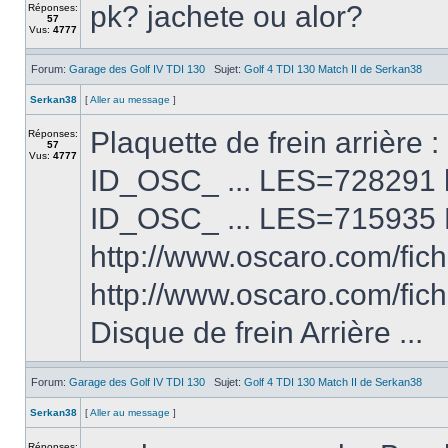
pk? jachete ou alor?
Réponses:
57
Vus:
4777
Forum:
Garage des Golf IV TDI 130
Sujet:
Golf 4 TDI 130 Match II de Serkan38
Serkan38
[
Aller au message
]
Plaquette de frein arrière 
Réponses:
57
Vus:
4777
ID_OSC_ ... LES=728291 h
ID_OSC_ ... LES=715935 Pl
http://www.oscaro.com/fi
http://www.oscaro.com/fi
Disque de frein Arrière ...
Forum:
Garage des Golf IV TDI 130
Sujet:
Golf 4 TDI 130 Match II de Serkan38
Serkan38
[
Aller au message
]
Réponses: