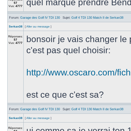
quel marque prendre Bend
57
Vus:
4777
Forum:
Garage des Golf IV TDI 130
Sujet:
Golf 4 TDI 130 Match II de Serkan38
Serkan38
[
Aller au message
]
bonsoir je vais changer le p
Réponses:
57
Vus:
4777
c'est pas quel choisir:
http://www.oscaro.com/fi
est ce que c'est sa?
Forum:
Garage des Golf IV TDI 130
Sujet:
Golf 4 TDI 130 Match II de Serkan38
Serkan38
[
Aller au message
]
ui comme sa je verrai ton 1
Réponses: