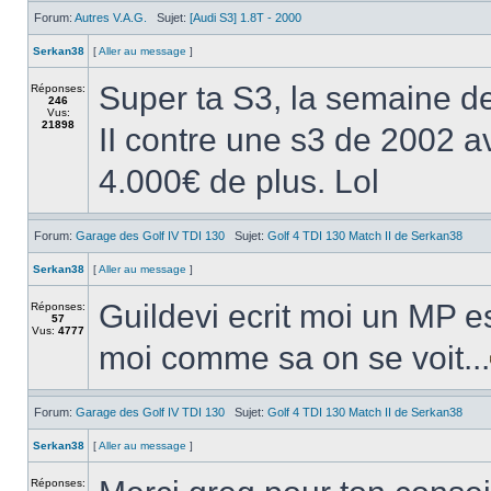
Forum:
Autres V.A.G.
Sujet:
[Audi S3] 1.8T - 2000
Serkan38
[
Aller au message
]
Super ta S3, la semaine d
Réponses:
246
Vus:
21898
II contre une s3 de 2002
4.000€ de plus. Lol
Forum:
Garage des Golf IV TDI 130
Sujet:
Golf 4 TDI 130 Match II de Serkan38
Serkan38
[
Aller au message
]
Guildevi ecrit moi un MP e
Réponses:
57
Vus:
4777
moi comme sa on se voit...
Forum:
Garage des Golf IV TDI 130
Sujet:
Golf 4 TDI 130 Match II de Serkan38
Serkan38
[
Aller au message
]
Réponses: