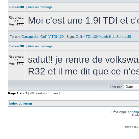
Serkan38
[
Aller au message
]
Moi c'est une 1.9l TDI et c'e
Réponses:
57
Vus:
4777
Forum:
Garage des Golf IV TDI 130
Sujet:
Golf 4 TDI 130 Match II de Serkan38
Serkan38
[
Aller au message
]
salut!! je rentre de volk
Réponses:
57
Vus:
4777
R32 et il me dit que ce n'e
Trier par:
Page
1
sur
2
[ 40 résultats trouvés ]
Index du forum
Développé par
ph
Trad
[ Time : 0.0