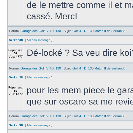
de le mettre comme il et ma
cassé. MercI
Forum:
Garage des Golf IV TDI 130
Sujet:
Golf 4 TDI 130 Match II de Serkan38
Serkan38
[
Aller au message
]
Dé-locké ? Sa veu dire koi
Réponses:
57
Vus:
4777
Forum:
Garage des Golf IV TDI 130
Sujet:
Golf 4 TDI 130 Match II de Serkan38
Serkan38
[
Aller au message
]
pour les mem piece le gara
Réponses:
57
Vus:
4777
que sur oscaro sa me revi
Forum:
Garage des Golf IV TDI 130
Sujet:
Golf 4 TDI 130 Match II de Serkan38
Serkan38
[
Aller au message
]