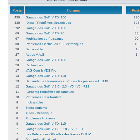
Posts
Forums
Post
450
Garage des Golf IV TDI 150
886
336
[Diesel] Problèmes Mécaniques
504
292
Garage des Golf IV TDI 130
86
69
Garage des Golf IV TDI 90
33
67
Modification de Puissance
20
60
Problèmes Electriques ou Electroniques
13
30
Bac à sable
1
27
Autres V.A.G.
1
23
Garage des Golf IV TDI 100
20
Recherches
17
VAG-Com & VDS-Pro
13
Garage des Golf IV TDI 110
13
Demande de Références et Prix sur les pièces de Golf IV
12
Garage des Golf IV 2.0 - 2.3 - V5 - V6 - R32
11
[Général] Problèmes mécaniques
10
Problèmes Train Roulant
9
Inclassables
9
Trains roulants
8
Tutos - Mécanique
8
Problèmes Intérieurs
8
Garage des Golf IV TDI 115
7
Garage des Golf IV 1.8 - 1.8 20v - 1.8 T
7
Les Références Officielles des Pièces Golf IV
6
Demandes d'estimation