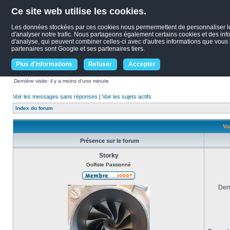
Ce site web utilise les cookies.
Les données stockées par ces cookies nous permermettent de personnaliser le c
d'analyser notre trafic. Nous partageons également certains cookies et des infor
d'analyse, qui peuvent combiner celles-ci avec d'autres informations que vous le
partenaires sont Google et ses partenaires tiers.
Plus d'informations
Refuser
Accepter
Dernière visite: il y a moins d’une minute
Voir les messages sans réponses
|
Voir les sujets actifs
Index du forum
Vu
Présence sur le forum
Storky
Golfiste Passionné
Dern