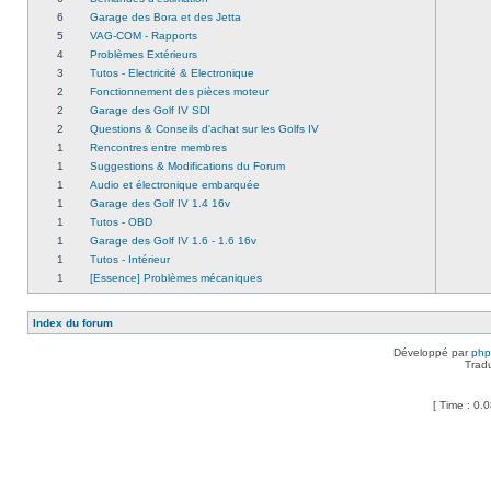
6
Garage des Bora et des Jetta
5
VAG-COM - Rapports
4
Problèmes Extérieurs
3
Tutos - Electricité & Electronique
2
Fonctionnement des pièces moteur
2
Garage des Golf IV SDI
2
Questions & Conseils d'achat sur les Golfs IV
1
Rencontres entre membres
1
Suggestions & Modifications du Forum
1
Audio et électronique embarquée
1
Garage des Golf IV 1.4 16v
1
Tutos - OBD
1
Garage des Golf IV 1.6 - 1.6 16v
1
Tutos - Intérieur
1
[Essence] Problèmes mécaniques
Index du forum
Développé par
ph
Trad
[ Time : 0.0