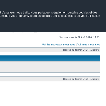
 d'analyser notre trafic. Nous partageons également certains cookies et des
ns que vous leur avez fournies ou qu'ils ont collectées lors de votre utilisation
Nav
Portail
Forum
Petites annonces
Wiki
Rechercher
Nous sommes le 09 Aoû 2026, 14:43
Voir les nouveaux messages
|
Voir mes messages
Heures au format UTC + 1 heure
Heures au format UTC + 1 heure