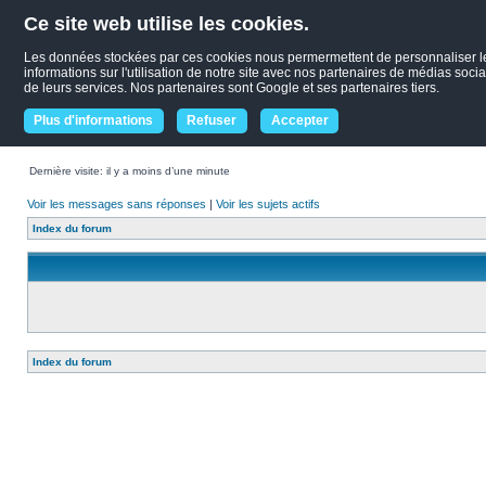
Ce site web utilise les cookies.
Les données stockées par ces cookies nous permermettent de personnaliser le c
informations sur l'utilisation de notre site avec nos partenaires de médias socia
de leurs services. Nos partenaires sont Google et ses partenaires tiers.
Plus d'informations
Refuser
Accepter
Dernière visite: il y a moins d’une minute
Voir les messages sans réponses
|
Voir les sujets actifs
Index du forum
Index du forum