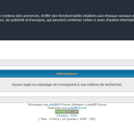
ontenu des annonces, d'offrir des fonctionnalités relatives aux réseaux sociaux et
ux, de publicité et d'analyse, qui peuvent combiner celles-ci avec d'autres informatio
Informations
Aucun sujet ou message ne correspond à vos critères de recherche.
Développé par
phpBB
® Forum Software © phpBB Group
Traduction par
phpBB-fr.com
Cookies - CGU
[ Time : 0.041s | 10 Queries | GZIP : Off ]