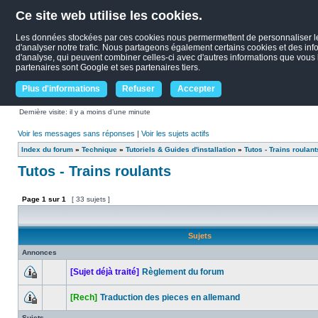
Ce site web utilise les cookies.
Les données stockées par ces cookies nous permermettent de personnaliser le c
d'analyser notre trafic. Nous partageons également certains cookies et des infor
d'analyse, qui peuvent combiner celles-ci avec d'autres informations que vous le
partenaires sont Google et ses partenaires tiers.
Plus d'informations
Refuser
Accepter
Dernière visite: il y a moins d’une minute
Voir les messages sans réponses
|
Voir les sujets actifs
Index du forum
»
Technique
»
Tutoriels & Guides d'installation
»
Tutos - Trains roulant
Tutos - Trains roulants
Page
1
sur
1
[ 33 sujets ]
Sujets
Annonces
[Sujet déjà traité]
Règlement du forum
[Rech]
Traduction des pieces en allemand
Sujets