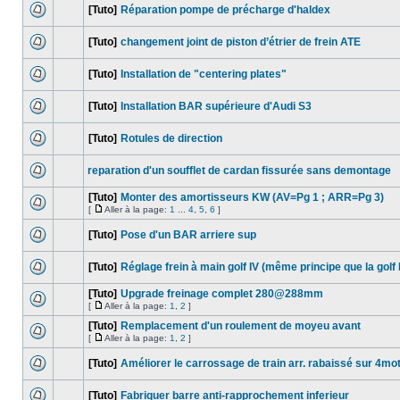
[Tuto]
Réparation pompe de précharge d'haldex
[Tuto]
changement joint de piston d’étrier de frein ATE
[Tuto]
Installation de "centering plates"
[Tuto]
Installation BAR supérieure d'Audi S3
[Tuto]
Rotules de direction
reparation d'un soufflet de cardan fissurée sans demontage
[Tuto]
Monter des amortisseurs KW (AV=Pg 1 ; ARR=Pg 3)
[
Aller à la page:
1
...
4
,
5
,
6
]
[Tuto]
Pose d'un BAR arriere sup
[Tuto]
Réglage frein à main golf IV (même principe que la golf I
[Tuto]
Upgrade freinage complet 280@288mm
[
Aller à la page:
1
,
2
]
[Tuto]
Remplacement d'un roulement de moyeu avant
[
Aller à la page:
1
,
2
]
[Tuto]
Améliorer le carrossage de train arr. rabaissé sur 4mo
[Tuto]
Fabriquer barre anti-rapprochement inferieur