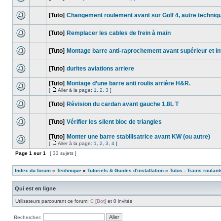
[Tuto]
Changement roulement avant sur Golf 4, autre techniq
[Tuto]
Remplacer les cables de frein à main
[Tuto]
Montage barre anti-raprochement avant supérieur et in
[Tuto]
durites aviations arriere
[Tuto]
Montage d’une barre anti roulis arrière H&R.
[
Aller à la page:
1
,
2
,
3
]
[Tuto]
Révision du cardan avant gauche 1.8L T
[Tuto]
Vérifier les silent bloc de triangles
[Tuto]
Monter une barre stabilisatrice avant KW (ou autre)
[
Aller à la page:
1
,
2
,
3
,
4
]
Page
1
sur
1
[ 33 sujets ]
Index du forum
»
Technique
»
Tutoriels & Guides d'installation
»
Tutos - Trains roulant
Qui est en ligne
Utilisateurs parcourant ce forum:
C [Bot]
et 0 invités
Rechercher: