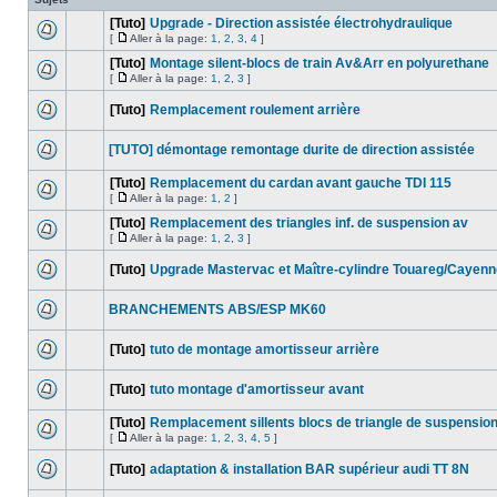
[Tuto]
Upgrade - Direction assistée électrohydraulique
[
Aller à la page:
1
,
2
,
3
,
4
]
[Tuto]
Montage silent-blocs de train Av&Arr en polyurethane
[
Aller à la page:
1
,
2
,
3
]
[Tuto]
Remplacement roulement arrière
[TUTO] démontage remontage durite de direction assistée
[Tuto]
Remplacement du cardan avant gauche TDI 115
[
Aller à la page:
1
,
2
]
[Tuto]
Remplacement des triangles inf. de suspension av
[
Aller à la page:
1
,
2
,
3
]
[Tuto]
Upgrade Mastervac et Maître-cylindre Touareg/Cayenn
BRANCHEMENTS ABS/ESP MK60
[Tuto]
tuto de montage amortisseur arrière
[Tuto]
tuto montage d'amortisseur avant
[Tuto]
Remplacement sillents blocs de triangle de suspensio
[
Aller à la page:
1
,
2
,
3
,
4
,
5
]
[Tuto]
adaptation & installation BAR supérieur audi TT 8N