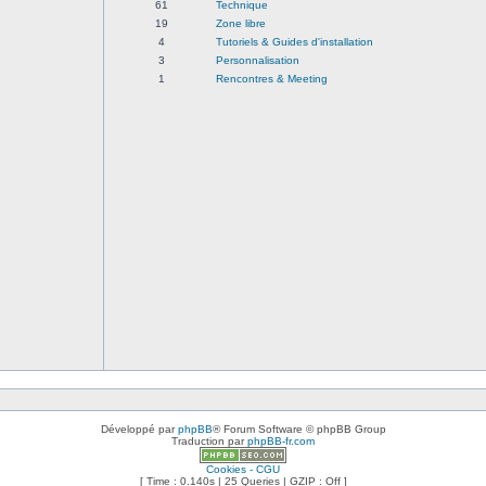
61
Technique
19
Zone libre
4
Tutoriels & Guides d'installation
3
Personnalisation
1
Rencontres & Meeting
Développé par
phpBB
® Forum Software © phpBB Group
Traduction par
phpBB-fr.com
Cookies - CGU
[ Time : 0.140s | 25 Queries | GZIP : Off ]