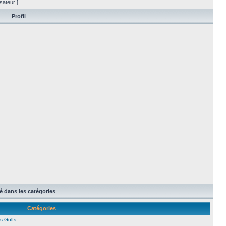
sateur ]
Profil
té dans les catégories
Catégories
s Golfs