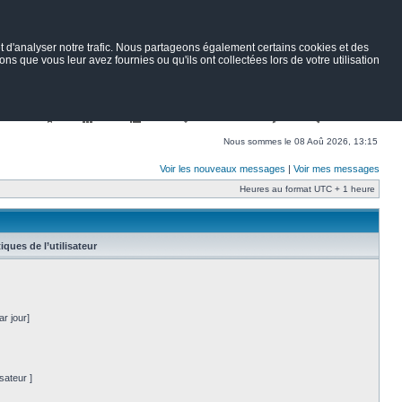
 d'analyser notre trafic. Nous partageons également certains cookies et des
ns que vous leur avez fournies ou qu'ils ont collectées lors de votre utilisation
Nav
Portail
Forum
Petites annonces
Wiki
Rechercher
Nous sommes le 08 Aoû 2026, 13:15
Voir les nouveaux messages
|
Voir mes messages
Heures au format UTC + 1 heure
tiques de l’utilisateur
r jour]
sateur ]