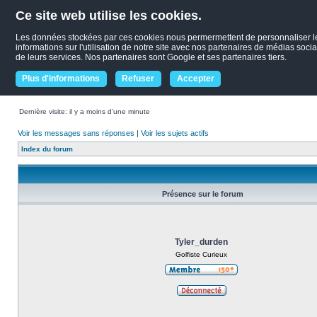
Ce site web utilise les cookies.
Les données stockées par ces cookies nous permermettent de personnaliser le c
informations sur l'utilisation de notre site avec nos partenaires de médias socia
de leurs services. Nos partenaires sont Google et ses partenaires tiers.
Plus d'informations
Refuser
Accepter
Dernière visite: il y a moins d’une minute
Voir les messages sans réponses
|
Voir les sujets actifs
Index du forum
Présence sur le forum
Tyler_durden
Golfiste Curieux