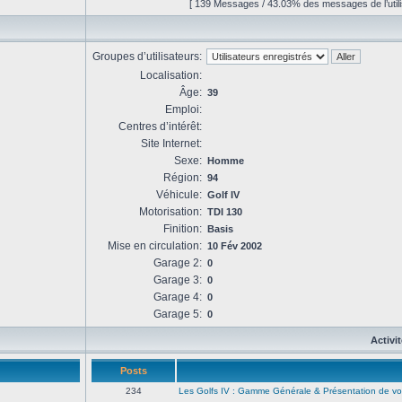
[ 139 Messages / 43.03% des messages de l’utili
Groupes d’utilisateurs:
Localisation:
Âge:
39
Emploi:
Centres d’intérêt:
Site Internet:
Sexe:
Homme
Région:
94
Véhicule:
Golf IV
Motorisation:
TDI 130
Finition:
Basis
Mise en circulation:
10 Fév 2002
Garage 2:
0
Garage 3:
0
Garage 4:
0
Garage 5:
0
Activi
Posts
234
Les Golfs IV : Gamme Générale & Présentation de vo