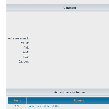
Contacter
Adresse e-mail:
WLM:
YIM:
AIM:
ICQ:
Jabber:
Activité dans les forums
Posts
Forums
173
Garage des Golf IV TDI 130