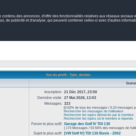
ontenu des annonces, d'offrir des fonctionnalités relatives aux réseaux sociaux et
ux, de publicité et d'analyse, qui peuvent combiner celles-ci avec d'autres informatio
Vue du profil - Tyler_durden
Statis
Inscription:
21 Déc 2017, 23:50
Dernière visite:
27 Mai 2026, 13:03
Messages:
323
[0.02% de tous les messages / 0.10 messages pa
Rechercher les messages de l’utilisateur
Rechercher les topics démarrés par le membre
Rechercher les topics où le membre à répondu
Forum le plus actif:
Garage des Golf IV TDI 130
[ 173 Messages / 53.56% des messages de l’utili
Sujet le plus actif:
[VW Golf IV] TDI 130 Basis - 2002