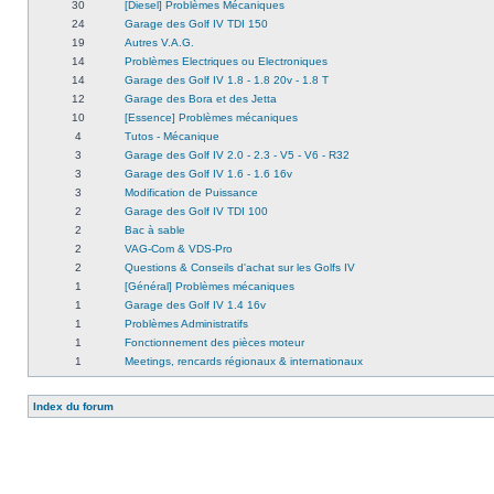
30
[Diesel] Problèmes Mécaniques
24
Garage des Golf IV TDI 150
19
Autres V.A.G.
14
Problèmes Electriques ou Electroniques
14
Garage des Golf IV 1.8 - 1.8 20v - 1.8 T
12
Garage des Bora et des Jetta
10
[Essence] Problèmes mécaniques
4
Tutos - Mécanique
3
Garage des Golf IV 2.0 - 2.3 - V5 - V6 - R32
3
Garage des Golf IV 1.6 - 1.6 16v
3
Modification de Puissance
2
Garage des Golf IV TDI 100
2
Bac à sable
2
VAG-Com & VDS-Pro
2
Questions & Conseils d'achat sur les Golfs IV
1
[Général] Problèmes mécaniques
1
Garage des Golf IV 1.4 16v
1
Problèmes Administratifs
1
Fonctionnement des pièces moteur
1
Meetings, rencards régionaux & internationaux
Index du forum