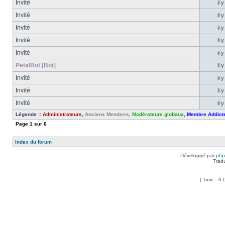
Invité
il 
Invité
il 
Invité
il 
Invité
il 
Invité
il 
PetalBot [Bot]
il 
Invité
il 
Invité
il 
Invité
il 
Légende ::
Administrateurs
,
Anciens Membres
,
Modérateurs globaux
,
Membre Addict
Page
1
sur
6
Index du forum
Développé par
ph
Trad
[ Time : 0.