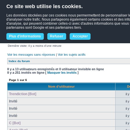
Ce site web utilise les cookies.
Les données stockées par ces cookies nous permermettent de personnaliser le c
d'analyser notre trafic. Nous partageons également certains cookies et des infor
d'analyse, qui peuvent combiner celles-ci avec d'autres informations que vous le
partenaires sont Google et ses partenaires tiers.
Plus d'informations
Refuser
Accepter
Dernière visite: il y a moins d’une minute
Voir les messages sans réponses
|
Voir les sujets actifs
Index du forum
Il y a 13 utilisateurs enregistrés et 0 utilisateur invisible en ligne
Il y a 251 invités en ligne [
Masquer les invités
]
Page
1
sur
6
Nom d’utilisateur
D
Trendiction [Bot]
il 
Invité
il 
Invité
il 
Invité
il 
C [Bot]
il 