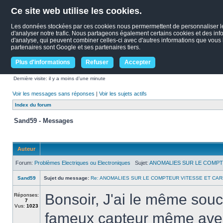
Ce site web utilise les cookies.
Les données stockées par ces cookies nous permermettent de personnaliser le c
d'analyser notre trafic. Nous partageons également certains cookies et des infor
d'analyse, qui peuvent combiner celles-ci avec d'autres informations que vous le
partenaires sont Google et ses partenaires tiers.
Plus d'informations
Refuser
Accepter
Dernière visite: il y a moins d’une minute
Voir les messages sans réponses
|
Voir les sujets actifs
Index du forum
Sand59 - Messages
Auteur
Forum:
Problèmes Electriques ou Electroniques
Sujet:
ANOMALIES SUR LE COMPT
Sand59
Sujet du message:
Re: ANOMALIES SUR LE COMPTEUR VITESSE ET CA
Bonsoir, J'ai le même souc
Réponses:
7
Vus:
1023
fameux capteur même avec l