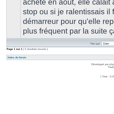
acheté en aout, elle calai
stop ou si je ralentissais il 
démarreur pour qu'elle rep
plus fréquent par la suite ça
Trier par:
Page
1
sur
1
[ 5 résultats trouvés ]
Index du forum
Développé par
ph
Trad
[ Time : 0.0