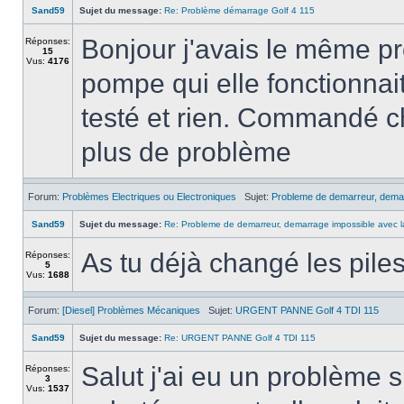
Sand59
Sujet du message:
Re: Problème démarrage Golf 4 115
Bonjour j'avais le même pro
Réponses:
15
Vus:
4176
pompe qui elle fonctionnait 
testé et rien. Commandé c
plus de problème
Forum:
Problèmes Electriques ou Electroniques
Sujet:
Probleme de demarreur, demar
Sand59
Sujet du message:
Re: Probleme de demarreur, demarrage impossible avec l
As tu déjà changé les piles
Réponses:
5
Vus:
1688
Forum:
[Diesel] Problèmes Mécaniques
Sujet:
URGENT PANNE Golf 4 TDI 115
Sand59
Sujet du message:
Re: URGENT PANNE Golf 4 TDI 115
Salut j'ai eu un problème s
Réponses:
3
Vus:
1537