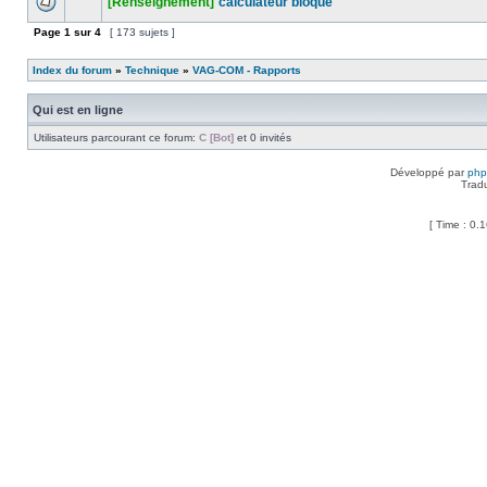
[Renseignement]
calculateur bloqué
Page
1
sur
4
[ 173 sujets ]
Index du forum
»
Technique
»
VAG-COM - Rapports
Qui est en ligne
Utilisateurs parcourant ce forum:
C [Bot]
et 0 invités
Développé par
ph
Trad
[ Time : 0.1