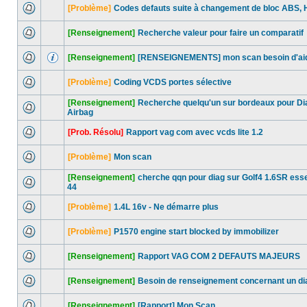
[Problème]
Codes defauts suite à changement de bloc ABS, 
[Renseignement]
Recherche valeur pour faire un comparatif
[Renseignement]
[RENSEIGNEMENTS] mon scan besoin d'ai
[Problème]
Coding VCDS portes sélective
[Renseignement]
Recherche quelqu'un sur bordeaux pour Dia
Airbag
[Prob. Résolu]
Rapport vag com avec vcds lite 1.2
[Problème]
Mon scan
[Renseignement]
cherche qqn pour diag sur Golf4 1.6SR ess
44
[Problème]
1.4L 16v - Ne démarre plus
[Problème]
P1570 engine start blocked by immobilizer
[Renseignement]
Rapport VAG COM 2 DEFAUTS MAJEURS
[Renseignement]
Besoin de renseignement concernant un di
[Renseignement]
[Rapport] Mon Scan