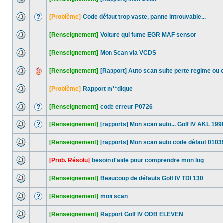
[Problème]
Code défaut trop vaste, panne introuvable...
[Renseignement]
Voiture qui fume EGR MAF sensor
[Renseignement]
Mon Scan via VCDS
[Renseignement]
[Rapport] Auto scan suite perte regime ou 
[Problème]
Rapport m**dique
[Renseignement]
code erreur P0726
[Renseignement]
[rapports] Mon scan auto... Golf IV AKL 199
[Renseignement]
[rapports] Mon scan auto code défaut 0103
[Prob. Résolu]
besoin d'aide pour comprendre mon log
[Renseignement]
Beaucoup de défauts Golf IV TDI 130
[Renseignement]
mon scan
[Renseignement]
Rapport Golf IV ODB ELEVEN