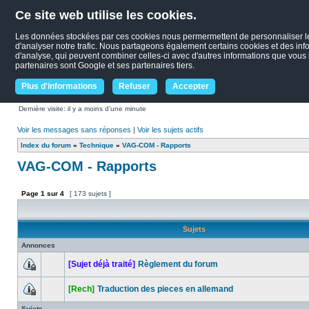
Ce site web utilise les cookies.
Les données stockées par ces cookies nous permermettent de personnaliser le c
d'analyser notre trafic. Nous partageons également certains cookies et des infor
d'analyse, qui peuvent combiner celles-ci avec d'autres informations que vous le
partenaires sont Google et ses partenaires tiers.
Plus d'informations
Refuser
Accepter
Dernière visite: il y a moins d’une minute
Voir les messages sans réponses
|
Voir les sujets actifs
Index du forum
»
Technique
»
VAG-COM - Rapports
VAG-COM - Rapports
Page
1
sur
4
[ 173 sujets ]
Sujets
Annonces
[Sujet déjà traité]
Règlement du forum
[Rech]
Traduction des pieces en allemand
Sujets