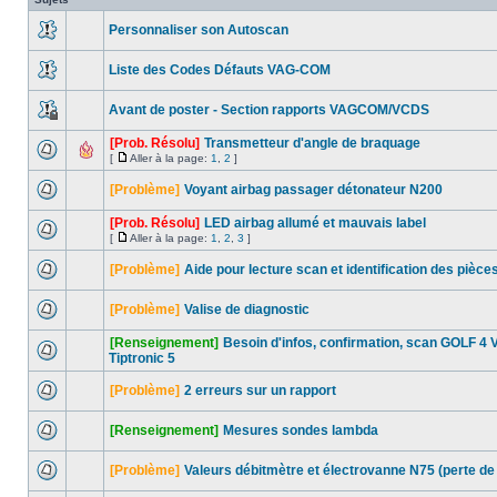
Personnaliser son Autoscan
Liste des Codes Défauts VAG-COM
Avant de poster - Section rapports VAGCOM/VCDS
[Prob. Résolu]
Transmetteur d'angle de braquage
[
Aller à la page:
1
,
2
]
[Problème]
Voyant airbag passager détonateur N200
[Prob. Résolu]
LED airbag allumé et mauvais label
[
Aller à la page:
1
,
2
,
3
]
[Problème]
Aide pour lecture scan et identification des pièce
[Problème]
Valise de diagnostic
[Renseignement]
Besoin d'infos, confirmation, scan GOLF 4 
Tiptronic 5
[Problème]
2 erreurs sur un rapport
[Renseignement]
Mesures sondes lambda
[Problème]
Valeurs débitmètre et électrovanne N75 (perte de