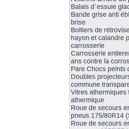
Balais d´essuie gla
Bande grise anti éb
brise
Boitiers de rétrovis
hayon et calandre p
carrosserie
Carrosserie entier
ans contre la corro
Pare Chocs peints d
Doubles projecteurs 
commune transpar
Vitres athermiques 
athermique
Roue de secours en 
pneus 175/80R14 (S
Roue de secours en 