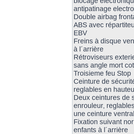
blocage electroniqu
antipatinage elect
Double airbag fronta
ABS avec répartiteu
EBV
Freins à disque vent
à l´arrière
Rétroviseurs exteri
sans angle mort co
Troisieme feu Stop
Ceinture de sécurit
reglables en haute
Deux ceintures de s
enrouleur, reglables
une ceinture ventral
Fixation suivant no
enfants à l´arrière