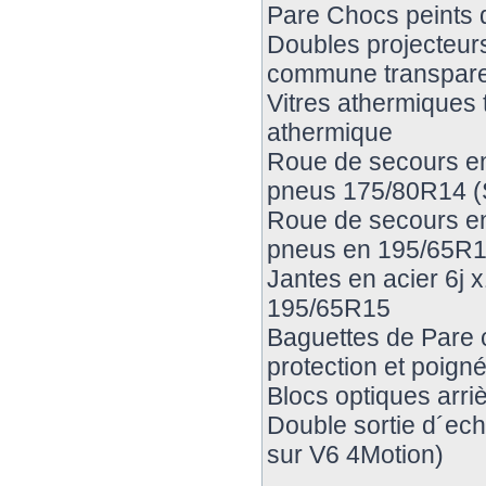
Pare Chocs peints d
Doubles projecteurs 
commune transpar
Vitres athermiques 
athermique
Roue de secours en 
pneus 175/80R14 (S
Roue de secours en 
pneus en 195/65R
Jantes en acier 6j 
195/65R15
Baguettes de Pare c
protection et poign
Blocs optiques arriè
Double sortie d´e
sur V6 4Motion)