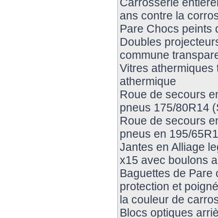
Carrosserie entier
ans contre la corro
Pare Chocs peints d
Doubles projecteurs 
commune transpar
Vitres athermiques 
athermique
Roue de secours en 
pneus 175/80R14 (S
Roue de secours en 
pneus en 195/65R
Jantes en Alliage l
x15 avec boulons 
Baguettes de Pare c
protection et poign
la couleur de carro
Blocs optiques arriè