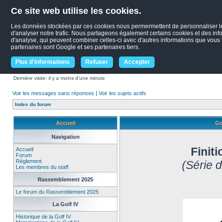
Ce site web utilise les cookies.
Les données stockées par ces cookies nous permermettent de personnaliser le c
d'analyser notre trafic. Nous partageons également certains cookies et des infor
d'analyse, qui peuvent combiner celles-ci avec d'autres informations que vous le
partenaires sont Google et ses partenaires tiers.
Plus d'informations
Refuser
Accepter
Dernière visite: il y a moins d’une minute
Voir les messages sans réponses
|
Voir les sujets actifs
Index du forum
Accueil
Go
Navigation
Finiti
Accueil
Forum
Règlement
(Série 
Les membres du staff
Rassemblement 2025
Le forum du Rassemblement 2025
La Golf IV
Historique de la Golf IV