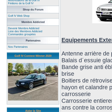
Motorisations de la Golf IV
Finitions de la Golf IV
Shop du Forum
Golf IV Web Shop
Membre Addicted
Devenir Membre Addicted
Liste des Membres Addicted
Commandes groupées
Equipements Exte
Partenaires
Nos Partenaires
Antenne arrière de 
Golf IV Contest Winner 2020
Balais d´essuie gla
Bande grise anti éb
brise
Boitiers de rétrovis
hayon et calandre p
carrosserie
Carrosserie entier
ans contre la corro
Aider le Site