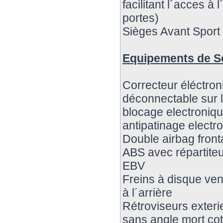
facilitant l´acces à 
portes)
Sièges Avant Sport
Equipements de S
Correcteur éléctron
déconnectable sur l
blocage electroniqu
antipatinage elect
Double airbag fronta
ABS avec répartiteu
EBV
Freins à disque vent
à l´arrière
Rétroviseurs exteri
sans angle mort co