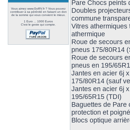
Pare Chocs peints d
Doubles projecteurs 
Vous aimez www.GolfIV.fr ? Vous pouvez
contribuer à sa pérénité en faisant un don
de la somme qui vous convient le mieux.
commune transpar
1 Euro ... 1000 Euros
Vitres athermiques 
C'est le geste qui compte.
athermique
Roue de secours en 
pneus 175/80R14 (S
Roue de secours en 
pneus en 195/65R1
Jantes en acier 6j 
175/80R14 (sauf ve
Jantes en acier 6j 
195/65R15 (TDI)
Baguettes de Pare c
protection et poign
Blocs optique arrièr