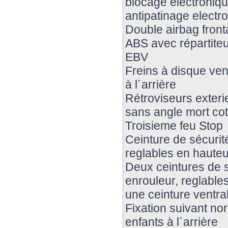
blocage electroniqu
antipatinage elect
Double airbag fronta
ABS avec répartiteu
EBV
Freins à disque vent
à l´arrière
Rétroviseurs exteri
sans angle mort co
Troisieme feu Stop
Ceinture de sécurit
reglables en haute
Deux ceintures de s
enrouleur, reglables
une ceinture ventral
Fixation suivant no
enfants à l´arrière